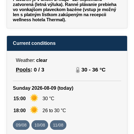
zatvorená (letná výluka). Ranné plávanie prebieha
vo vonkajšom plaveckom bazéne (vstup je možný
len s platným lístkom zakúpeným na recepcii
wellness hotela Thermal).
Current conditions
Weather:
clear
Pools
: 0 / 3
30 - 36 °C
Sunday 2026-08-09 (today)
15:00
30 °C
18:00
26 to 30 °C
09/08
10/08
11/08