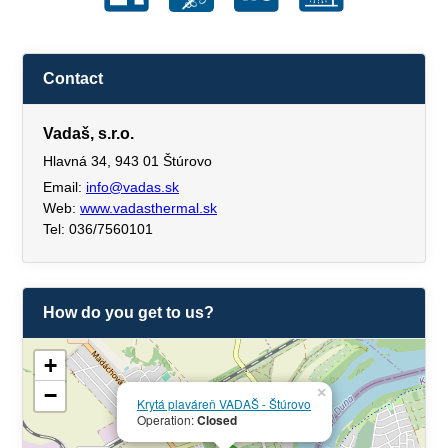
Contact
Vadaš, s.r.o.
Hlavná 34, 943 01 Štúrovo
Email:
info@vadas.sk
Web:
www.vadasthermal.sk
Tel: 036/7560101
How do you get to us?
+
−
×
Krytá plaváreň VADAŠ - Štúrovo
Operation:
Closed