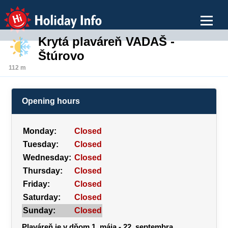
Holiday Info
Krytá plaváreň VADAŠ -
Štúrovo
112 m
Opening hours
Monday:
Closed
Tuesday:
Closed
Wednesday:
Closed
Thursday:
Closed
Friday:
Closed
Saturday:
Closed
Sunday:
Closed
Plaváreň je v dňom 1. mája - 22. septembra