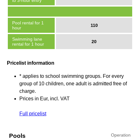
to 3-hour entry
Pool rental for 1
110
hour
Swimming lane
20
rental for 1 hour
Pricelist information
* applies to school swimming groups. For every
group of 10 children, one adult is admitted free of
charge.
Prices in Eur, incl. VAT
Full pricelist
Pools
Operation