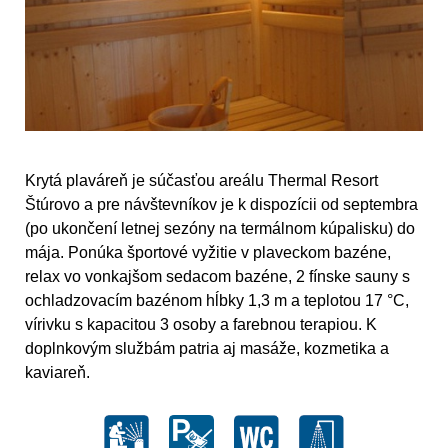
Krytá plaváreň je súčasťou areálu Thermal Resort
Štúrovo a pre návštevníkov je k dispozícii od septembra
(po ukončení letnej sezóny na termálnom kúpalisku) do
mája. Ponúka športové vyžitie v plaveckom bazéne,
relax vo vonkajšom sedacom bazéne, 2 fínske sauny s
ochladzovacím bazénom hĺbky 1,3 m a teplotou 17 °C,
vírivku s kapacitou 3 osoby a farebnou terapiou. K
doplnkovým službám patria aj masáže, kozmetika a
kaviareň.