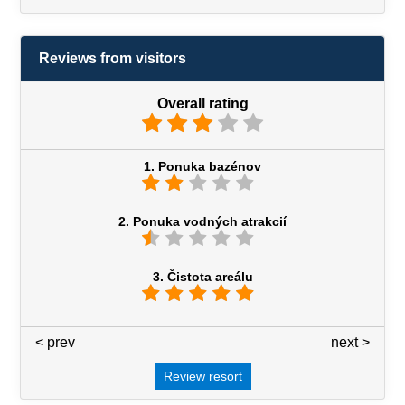
Reviews from visitors
Overall rating
1. Ponuka bazénov
2. Ponuka vodných atrakcií
3. Čistota areálu
< prev
3 / 7
next >
Review resort