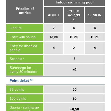
Indoor swimming pool
Pricelist of
CHILD
entries
ADULT
4-17,99
SENIOR
r.
3 hours
7
4
4
Entry with sauna
13,50
10,50
10,50
Entry for disabled
4
2
4
people
Schools *
3
Surcharge for
+2
every 30 minutes
Point ticket **
53 points
50
100 points
95
Sauna - surcharge
+6,50