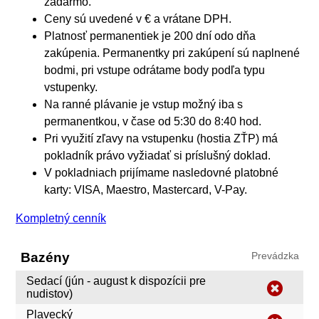
zadarmo.
Ceny sú uvedené v € a vrátane DPH.
Platnosť permanentiek je 200 dní odo dňa
zakúpenia. Permanentky pri zakúpení sú naplnené
bodmi, pri vstupe odrátame body podľa typu
vstupenky.
Na ranné plávanie je vstup možný iba s
permanentkou, v čase od 5:30 do 8:40 hod.
Pri využití zľavy na vstupenku (hostia ZŤP) má
pokladník právo vyžiadať si príslušný doklad.
V pokladniach prijímame nasledovné platobné
karty: VISA, Maestro, Mastercard, V-Pay.
Kompletný cenník
Bazény
Prevádzka
Sedací (jún - august k dispozícii pre
nudistov)
Plavecký