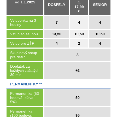
od 1.1.2025
4-
DOSPELÝ
SENIOR
17,99
r.
Vstupenka na 3
7
4
4
hodiny
Vstup so saunou
13,50
10,50
10,50
Vstup pre ZŤP
4
2
4
Skupinový vstup
3
pre deti *
Doplatok za
každých začatých
+2
30 min.
PERMANENTKY **
Permanentka (53
bodová, zľava
50
5%)
Permanetnka
(100 bodová,
95