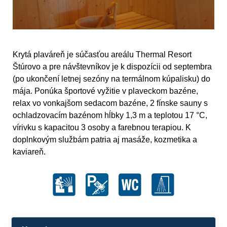
Krytá plaváreň je súčasťou areálu Thermal Resort
Štúrovo a pre návštevníkov je k dispozícii od septembra
(po ukončení letnej sezóny na termálnom kúpalisku) do
mája. Ponúka športové vyžitie v plaveckom bazéne,
relax vo vonkajšom sedacom bazéne, 2 fínske sauny s
ochladzovacím bazénom hĺbky 1,3 m a teplotou 17 °C,
vírivku s kapacitou 3 osoby a farebnou terapiou. K
doplnkovým službám patria aj masáže, kozmetika a
kaviareň.