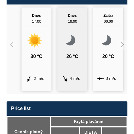
Dnes
Dnes
Zajtra
17:00
18:00
00:00
30 °C
26 °C
20 °C
2 m/s
4 m/s
3 m/s
Price list
Krytá plaváreň
Cenník platný
DIEŤA