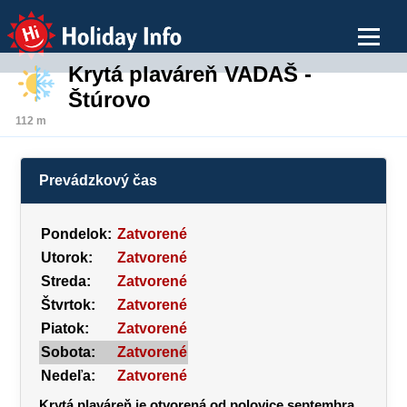
Holiday Info
Krytá plaváreň VADAŠ -
Štúrovo
112 m
Prevádzkový čas
Pondelok:
Zatvorené
Utorok:
Zatvorené
Streda:
Zatvorené
Štvrtok:
Zatvorené
Piatok:
Zatvorené
Sobota:
Zatvorené
Nedeľa:
Zatvorené
Krytá plaváreň je otvorená od polovice septembra