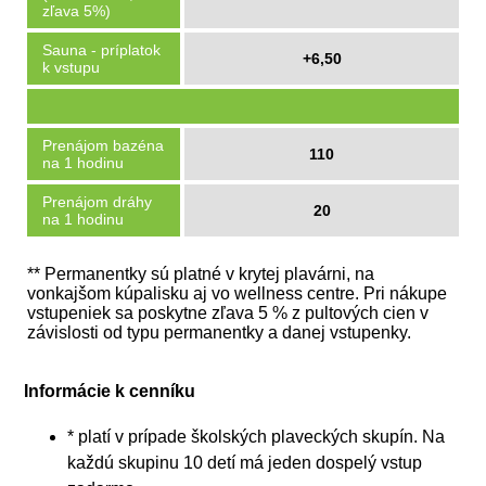
zľava 5%)
Sauna - príplatok
+6,50
k vstupu
Prenájom bazéna
110
na 1 hodinu
Prenájom dráhy
20
na 1 hodinu
** Permanentky sú platné v krytej plavárni, na
vonkajšom kúpalisku aj vo wellness centre. Pri nákupe
vstupeniek sa poskytne zľava 5 % z pultových cien v
závislosti od typu permanentky a danej vstupenky.
Informácie k cenníku
* platí v prípade školských plaveckých skupín. Na
každú skupinu 10 detí má jeden dospelý vstup