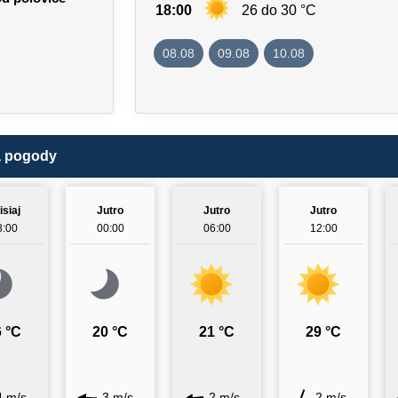
18:00
26 do 30 °C
08.08
09.08
10.08
a pogody
isiaj
Jutro
Jutro
Jutro
8:00
00:00
06:00
12:00
 °C
20 °C
21 °C
29 °C
4 m/s
3 m/s
2 m/s
2 m/s