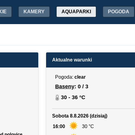
KIE
KAMERY
AQUAPARKI
POGODA
Aktualne warunki
Pogoda:
clear
Baseny
: 0 / 3
30 - 36 °C
Sobota 8.8.2026 (dzisiaj)
16:00
30 °C
od polovice