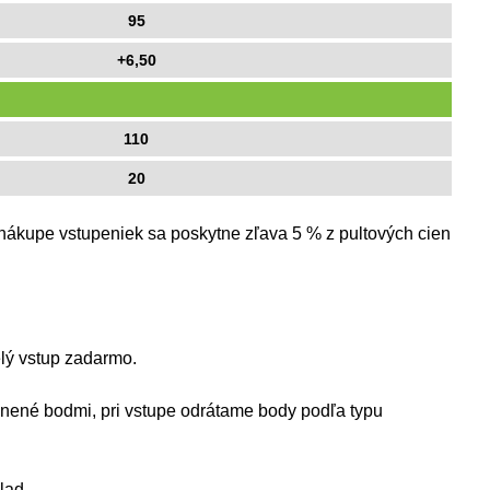
95
+6,50
110
20
i nákupe vstupeniek sa poskytne zľava 5 % z pultových cien
elý vstup zadarmo.
lnené bodmi, pri vstupe odrátame body podľa typu
lad.