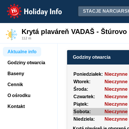
Holiday Info
STACJE NARCIARS
Krytá plaváreň VADAŠ - Štúrovo
112 m
Aktualne info
Godziny otwarcia
Godziny otwarcia
Baseny
Poniedziałek:
Nieczynne
Wtorek:
Nieczynne
Cennik
Środa:
Nieczynne
O ośrodku
Czwartek:
Nieczynne
Piątek:
Nieczynne
Kontakt
Sobota:
Nieczynne
Niedziela:
Nieczynne
Krytá plaváreň je otvorená 