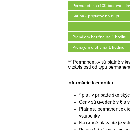
Permanetnka (100 bodová, zľa
Sauna - príplatok k vstupu
Prenájom bazéna na 1 hodinu
Prenájom dráhy na 1 hodinu
** Permanentky sú platné v kr
v závislosti od typu permanen
Informácie k cenníku
* platí v prípade školsk
Ceny sú uvedené v € a 
Platnosť permanentiek j
vstupenky.
Na ranné plávanie je vs
Pri využití zľavy na vst