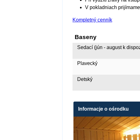
V pokladniach prijímame
Kompletný cenník
Baseny
Sedací (jún - august k dispoz
Plavecký
Detský
Informacje o ośrodku