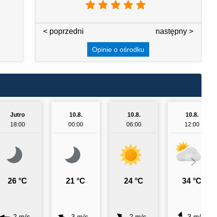
< poprzedni
3 / 7
następny >
Opinie o ośrodku
Jutro
10.8.
10.8.
10.8.
18:00
00:00
06:00
12:00
26 °C
21 °C
24 °C
34 °C
2 m/s
3 m/s
2 m/s
3 m/s