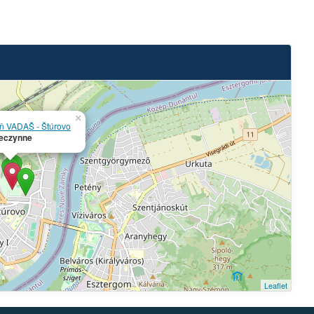
×
eň VADAŠ - Štúrovo
eczynne
Leaflet