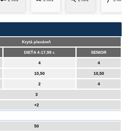
Krytá plaváreň
DIEŤA 4-17,99 r.
SENIOR
4
4
10,50
10,50
2
4
3
+2
50