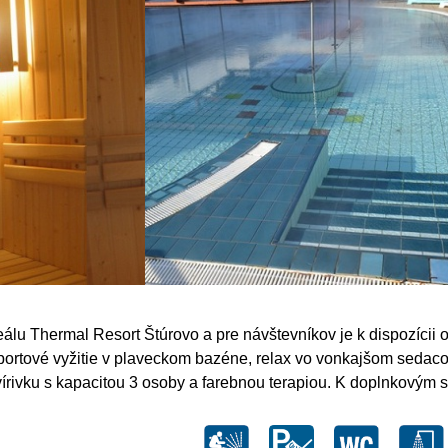
eálu Thermal Resort Štúrovo a pre návštevníkov je k dispozícii
portové vyžitie v plaveckom bazéne, relax vo vonkajšom seda
 vírivku s kapacitou 3 osoby a farebnou terapiou. K doplnkovým 