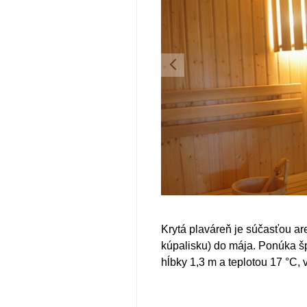
Krytá plaváreň je súčasťou ar
kúpalisku) do mája. Ponúka š
hĺbky 1,3 m a teplotou 17 °C,