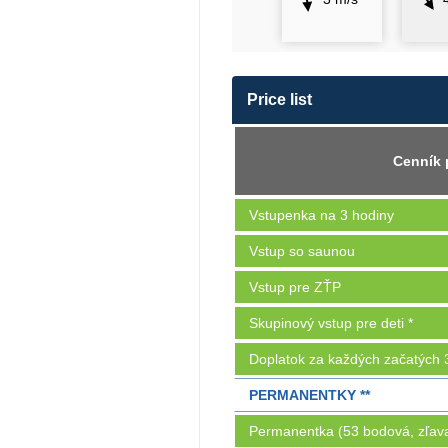
Price list
Cenník 
Vstupenka na 3 hodiny
Vstup so saunou
Vstup pre ZŤP
Skupinový vstup pre deti *
Doplatok za každých začatých 
PERMANENTKY **
Permanentka (53 bodová, zľav