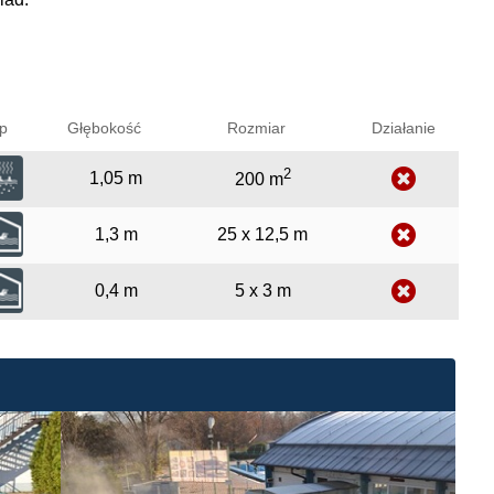
p
Głębokość
Rozmiar
Działanie
2
1,05 m
200 m
1,3 m
25 x 12,5 m
0,4 m
5 x 3 m