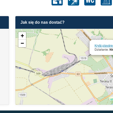
Jak się do nas dostać?
+
−
Krytá plavár
Działanie:
Ni