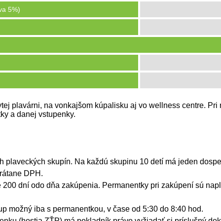
va 5%)
ytej plavárni, na vonkajšom kúpalisku aj vo wellness centre. Pr
tky a danej vstupenky.
ých plaveckých skupín. Na každú skupinu 10 detí má jeden dosp
vrátane DPH.
e 200 dní odo dňa zakúpenia. Permanentky pri zakúpení sú nap
tup možný iba s permanentkou, v čase od 5:30 do 8:40 hod.
upenku (hostia ZŤP) má pokladník právo vyžiadať si príslušný dok