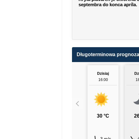
septembra do konca apríla.
Długoterminowa prognoz
Dzisiaj
Dz
16:00
1
30 °C
26
3 m/s