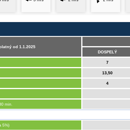
platný od 1.1.2025
DOSPELÝ
7
13,50
4
30 min.
a 5%)