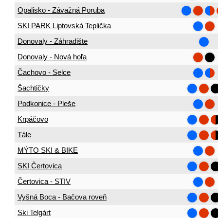
Opalisko - Závažná Poruba
SKI PARK Liptovská Teplička
Donovaly - Záhradište
Donovaly - Nová hoľa
Čachovo - Selce
Šachtičky
Podkonice - Pleše
Krpáčovo
Tále
MÝTO SKI & BIKE
SKI Čertovica
Čertovica - STIV
Vyšná Boca - Bačova roveň
Ski Telgárt