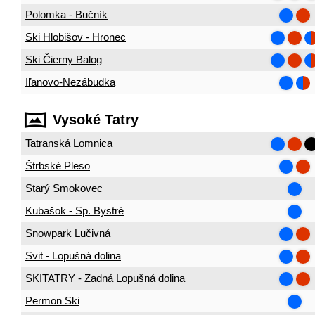
Polomka - Bučník
Ski Hlobišov - Hronec
Ski Čierny Balog
Iľanovo-Nezábudka
Vysoké Tatry
Tatranská Lomnica
Štrbské Pleso
Starý Smokovec
Kubašok - Sp. Bystré
Snowpark Lučivná
Svit - Lopušná dolina
SKITATRY - Zadná Lopušná dolina
Permon Ski