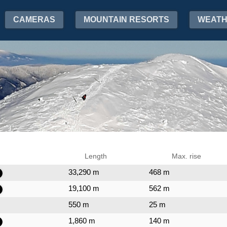
CAMERAS
MOUNTAIN RESORTS
WEAT
Length
Max. rise
33,290 m
468 m
19,100 m
562 m
550 m
25 m
1,860 m
140 m