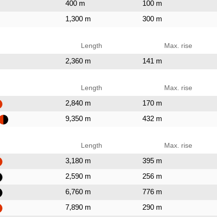
400 m
100 m
1,300 m
300 m
Length
Max. rise
2,360 m
141 m
Length
Max. rise
2,840 m
170 m
9,350 m
432 m
Length
Max. rise
3,180 m
395 m
2,590 m
256 m
6,760 m
776 m
7,890 m
290 m