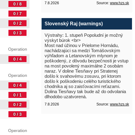
7.8.2026
Source:
www.hzs.sk
0 / 8
0 / 7
0 / 2
Slovenský Raj (warnings)
0 / 3
Výstrahy: 1. stupeň Popoludní je možný
výskyt búrok <br>
Most nad úžinou v Prielome Hornádu,
Operation
nachádzajúci sa medzi Tomášovským
výhľadom a Letanovským mlynom je
0 / 4
poškodený, z dôvodu bezpečnosti je vstup
na most povolený maximálne 2 osobám
naraz. V doline Tiesňavy pri Stratenej
Operation
došlo k svahovému zosuvu, pri ktorom
došlo k poškodeniu celého turistického
0 / 4
chodníka aj so zaisťovacími reťazami.
Dolina Tiesňavy tak bude až do odvolania
0 / 1
dlhodobo uzatvorená.
0 / 2
7.8.2026
Source:
www.hzs.sk
0 / 3
Operation