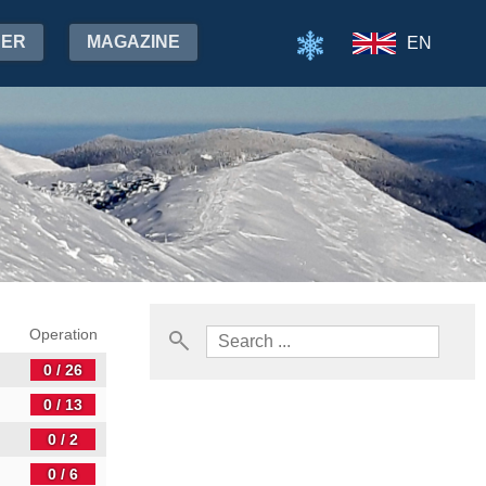
HER
MAGAZINE
EN
Operation
0 / 26
0 / 13
0 / 2
0 / 6