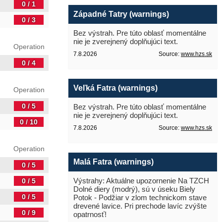
0 / 1
Západné Tatry (warnings)
0 / 3
Bez výstrah. Pre túto oblasť momentálne
nie je zverejnený doplňujúci text.
Operation
7.8.2026
Source:
www.hzs.sk
0 / 4
Veľká Fatra (warnings)
Operation
0 / 5
Bez výstrah. Pre túto oblasť momentálne
nie je zverejnený doplňujúci text.
0 / 10
7.8.2026
Source:
www.hzs.sk
Operation
Malá Fatra (warnings)
0 / 5
Výstrahy: Aktuálne upozornenie Na TZCH
0 / 5
Dolné diery (modrý), sú v úseku Biely
0 / 5
Potok - Podžiar v zlom technickom stave
drevené lavice. Pri prechode lavíc zvýšte
0 / 9
opatrnosť!