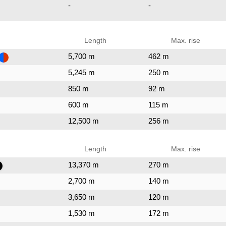
-
-
Length
Max. rise
5,700 m
462 m
5,245 m
250 m
850 m
92 m
600 m
115 m
12,500 m
256 m
Length
Max. rise
13,370 m
270 m
2,700 m
140 m
3,650 m
120 m
1,530 m
172 m