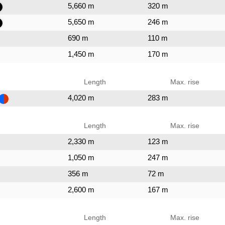
5,660 m
320 m
5,650 m
246 m
690 m
110 m
1,450 m
170 m
Length
Max. rise
4,020 m
283 m
Length
Max. rise
2,330 m
123 m
1,050 m
247 m
356 m
72 m
2,600 m
167 m
Length
Max. rise