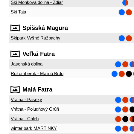
Ski Monkova dolina - Ždiar
Ski Taja
Spišská Magura
Skipark Vyšné Ružbachy
Veľká Fatra
Jasenská dolina
Ružomberok - Malinô Brdo
Malá Fatra
Vrátna - Paseky
Vrátna - Poludňový Grúň
Vrátna - Chleb
winter park MARTINKY