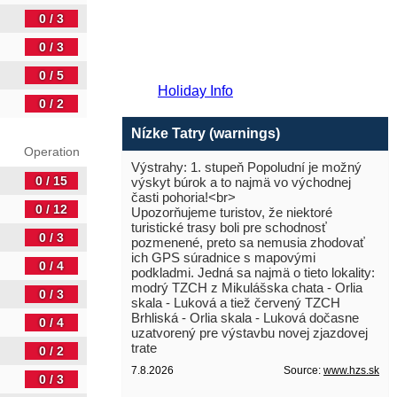
0 / 3
0 / 3
0 / 5
Holiday Info
0 / 2
Nízke Tatry (warnings)
Operation
Výstrahy: 1. stupeň Popoludní je možný
0 / 15
výskyt búrok a to najmä vo východnej
časti pohoria!<br>
0 / 12
Upozorňujeme turistov, že niektoré
turistické trasy boli pre schodnosť
0 / 3
pozmenené, preto sa nemusia zhodovať
ich GPS súradnice s mapovými
0 / 4
podkladmi. Jedná sa najmä o tieto lokality:
modrý TZCH z Mikulášska chata - Orlia
0 / 3
skala - Luková a tiež červený TZCH
Brhliská - Orlia skala - Luková dočasne
0 / 4
uzatvorený pre výstavbu novej zjazdovej
trate
0 / 2
7.8.2026
Source:
www.hzs.sk
0 / 3