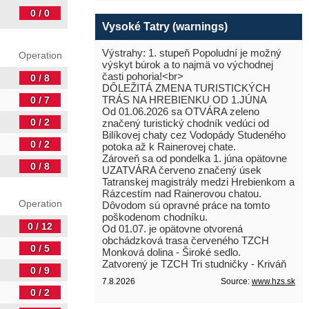
0 / 0
Vysoké Tatry (warnings)
Výstrahy: 1. stupeň Popoludní je možný
Operation
výskyt búrok a to najmä vo východnej
časti pohoria!<br>
0 / 8
DÔLEŽITÁ ZMENA TURISTICKÝCH
TRÁS NA HREBIENKU OD 1.JÚNA
0 / 7
Od 01.06.2026 sa OTVÁRA zeleno
0 / 2
značený turistický chodník vedúci od
Bilíkovej chaty cez Vodopády Studeného
0 / 2
potoka až k Rainerovej chate.
Zároveň sa od pondelka 1. júna opätovne
0 / 8
UZATVÁRA červeno značený úsek
Tatranskej magistrály medzi Hrebienkom a
Rázcestím nad Rainerovou chatou.
Operation
Dôvodom sú opravné práce na tomto
poškodenom chodníku.
0 / 12
Od 01.07. je opätovne otvorená
obchádzková trasa červeného TZCH
0 / 5
Monková dolina - Široké sedlo.
Zatvorený je TZCH Tri studničky - Kriváň
0 / 9
7.8.2026
Source:
www.hzs.sk
0 / 2