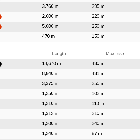
3,760 m
295 m
2,600 m
220 m
5,000 m
250 m
470 m
150 m
Length
Max. rise
14,670 m
439 m
8,840 m
431 m
3,375 m
255 m
1,250 m
102 m
1,210 m
110 m
1,312 m
219 m
1,200 m
240 m
1,240 m
87 m