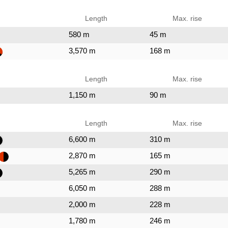
Length
Max. rise
580 m
45 m
3,570 m
168 m
Length
Max. rise
1,150 m
90 m
Length
Max. rise
6,600 m
310 m
2,870 m
165 m
5,265 m
290 m
6,050 m
288 m
2,000 m
228 m
1,780 m
246 m