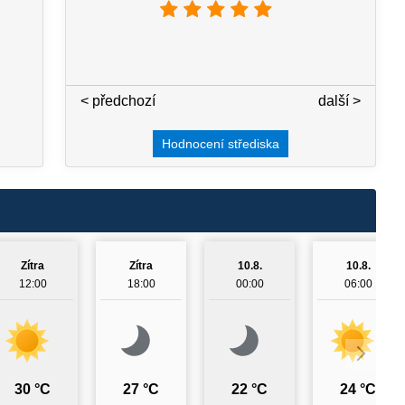
< předchozí
3 / 7
další >
Hodnocení střediska
Zítra
Zítra
10.8.
10.8.
12:00
18:00
00:00
06:00
30 °C
27 °C
22 °C
24 °C