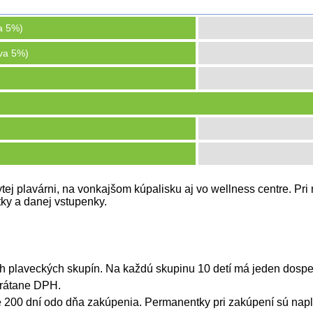
a 5%)
va 5%)
ytej plavárni, na vonkajšom kúpalisku aj vo wellness centre. Pr
tky a danej vstupenky.
ých plaveckých skupín. Na každú skupinu 10 detí má jeden dosp
vrátane DPH.
e 200 dní odo dňa zakúpenia. Permanentky pri zakúpení sú nap