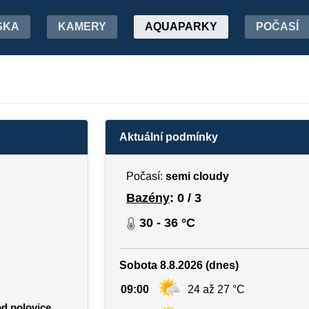
SKA
KAMERY
AQUAPARKY
POČASÍ
Aktuální podmínky
Počasí:
semi cloudy
Bazény
: 0 / 3
30 - 36 °C
Sobota 8.8.2026 (dnes)
09:00
24 až 27 °C
od polovice