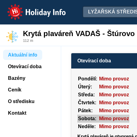
Holiday Info
LYŽAŘSKÁ STŘEDI
Krytá plaváreň VADAŠ - Štúrovo
112 m
Aktuální info
Otevírací doba
Otevírací doba
Bazény
Pondělí:
Mimo provoz
Úterý:
Mimo provoz
Ceník
Středa:
Mimo provoz
O středisku
Čtvrtek:
Mimo provoz
Pátek:
Mimo provoz
Kontakt
Sobota:
Mimo provoz
Neděle:
Mimo provoz
Krytá plaváreň je otvorená 