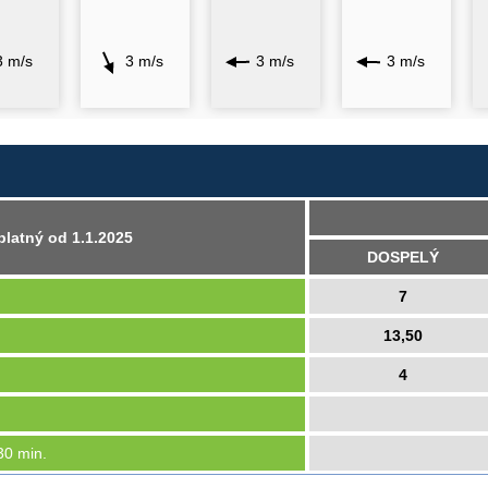
3 m/s
3 m/s
3 m/s
3 m/s
platný od 1.1.2025
DOSPELÝ
7
13,50
4
30 min.