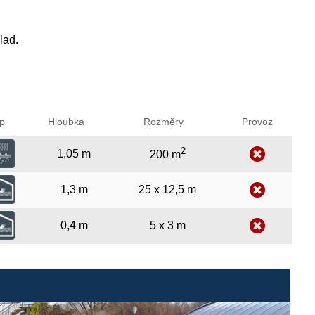
lad.
p
Hloubka
Rozměry
Provoz
2
1,05 m
200 m
1,3 m
25 x 12,5 m
0,4 m
5 x 3 m