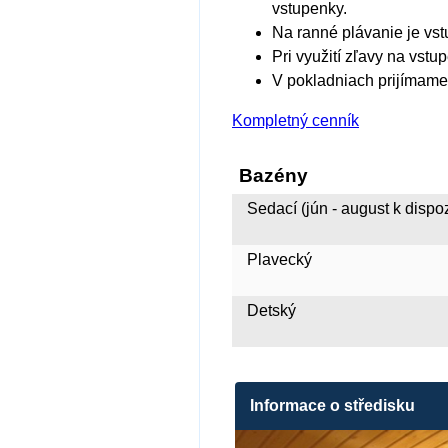
vstupenky.
Na ranné plávanie je vs
Pri využití zľavy na vst
V pokladniach prijímame
Kompletný cenník
Bazény
Sedací (jún - august k dispoz
Plavecký
Detský
Informace o středisku