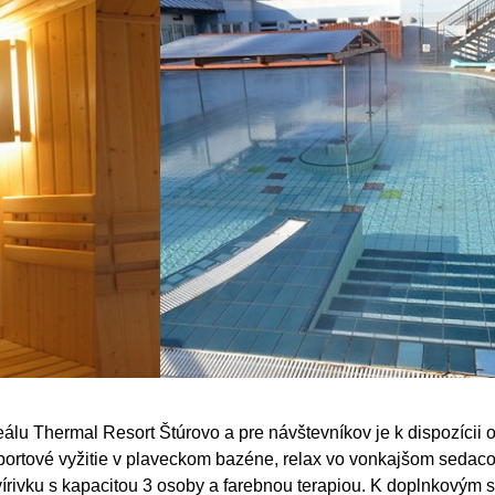
eálu Thermal Resort Štúrovo a pre návštevníkov je k dispozícii
portové vyžitie v plaveckom bazéne, relax vo vonkajšom seda
 vírivku s kapacitou 3 osoby a farebnou terapiou. K doplnkovým 