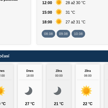
12:00
28 až 30 °C
15:00
31 °C
18:00
27 až 31 °C
08.08
09.08
10.08
očasí
nes
Dnes
Zítra
Zítra
2:00
18:00
00:00
06:00
 °C
27 °C
21 °C
22 °C