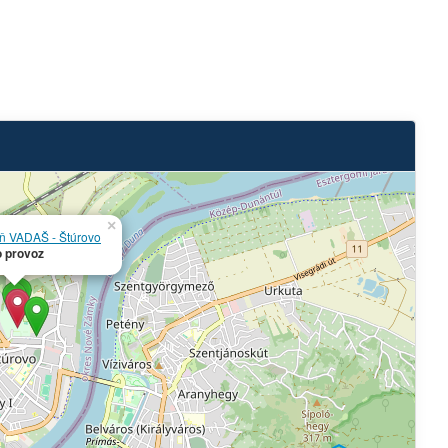
×
eň VADAŠ - Štúrovo
 provoz