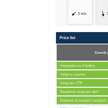
3 m/s
Price list
Cenník 
Vstupenka na 3 hodiny
Vstup so saunou
Vstup pre ZŤP
Skupinový vstup pre deti *
Doplatok za každých začatých 