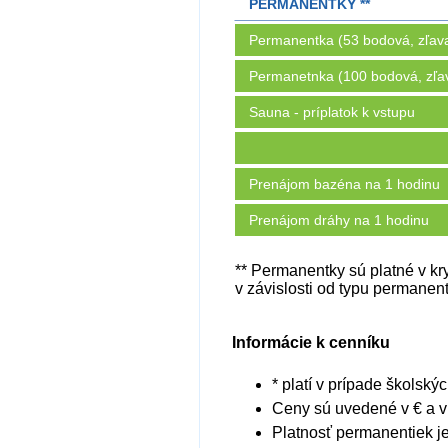
PERMANENTKY **
Permanentka (53 bodová, zľav
Permanetnka (100 bodová, zľa
Sauna - príplatok k vstupu
Prenájom bazéna na 1 hodinu
Prenájom dráhy na 1 hodinu
** Permanentky sú platné v kr
v závislosti od typu permanen
Informácie k cenníku
* platí v prípade školsk
Ceny sú uvedené v € a 
Platnosť permanentiek j