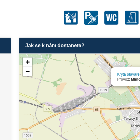
Jak se k nám dostanete?
+
−
Krytá plavár
Provoz:
Mimo