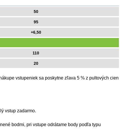
50
95
+6,50
110
20
i nákupe vstupeniek sa poskytne zľava 5 % z pultových cien
elý vstup zadarmo.
lnené bodmi, pri vstupe odrátame body podľa typu