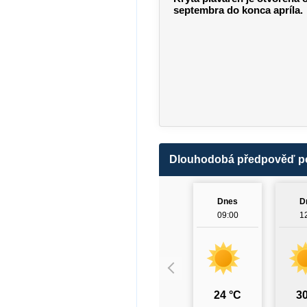
septembra do konca apríla.
Dlouhodobá předpověď p
Dnes
D
09:00
1
24 °C
30