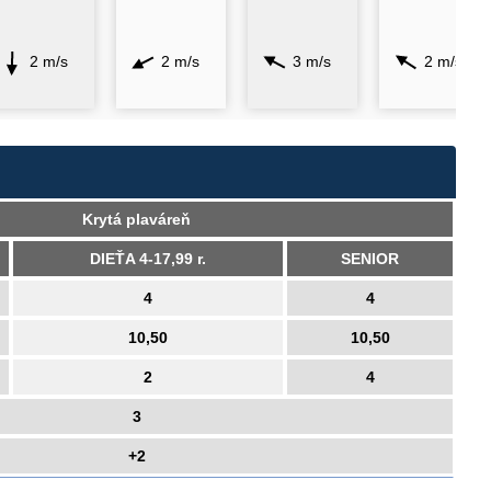
2 m/s
2 m/s
3 m/s
2 m/s
Krytá plaváreň
DIEŤA 4-17,99 r.
SENIOR
4
4
10,50
10,50
2
4
3
+2