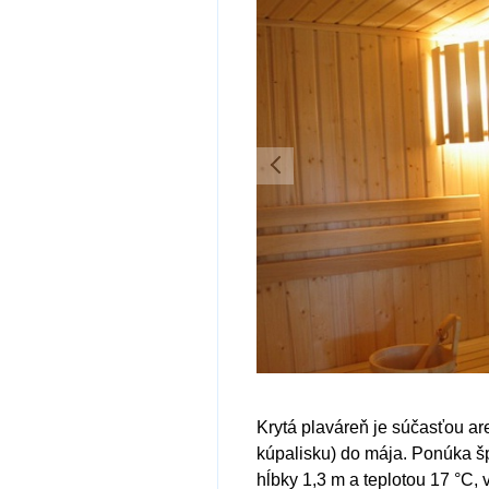
Krytá plaváreň je súčasťou ar
kúpalisku) do mája. Ponúka š
hĺbky 1,3 m a teplotou 17 °C,