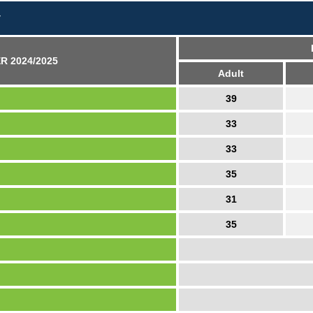
v
R 2024/2025
Adult
39
33
33
35
31
35