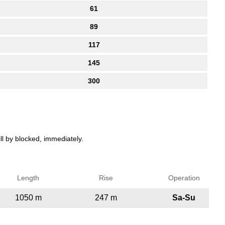
61
89
117
145
300
ll by blocked, immediately.
Length
Rise
Operation
1050 m
247 m
Sa-Su