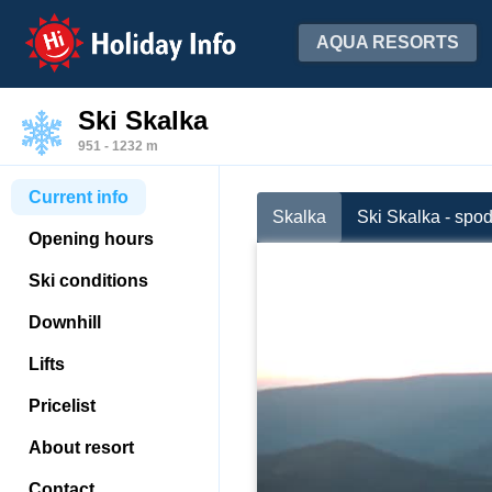
Holiday Info
AQUA RESORTS
Ski Skalka
951 - 1232 m
Current info
Skalka
Ski Skalka - spo
Opening hours
Ski conditions
Downhill
Lifts
Pricelist
About resort
Contact