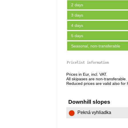
2 days
3 days
4 days
5 days
Seasonal, non-transferable
Pricelist information
Prices in Eur, incl. VAT.
All skipases are non-transferable
Reduced prices are valid also fo
Downhill slopes
Pekná vyhliadka