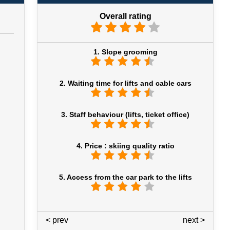
Overall rating
1. Slope grooming
2. Waiting time for lifts and cable cars
3. Staff behaviour (lifts, ticket office)
4. Price : skiing quality ratio
5. Access from the car park to the lifts
< prev
5 / 7
next >