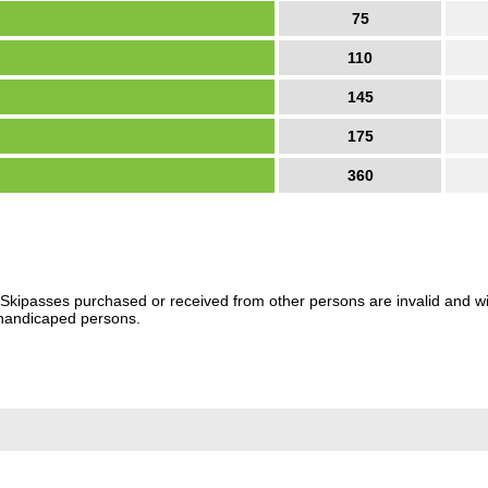
75
110
145
175
360
. Skipasses purchased or received from other persons are invalid and wi
r handicaped persons.