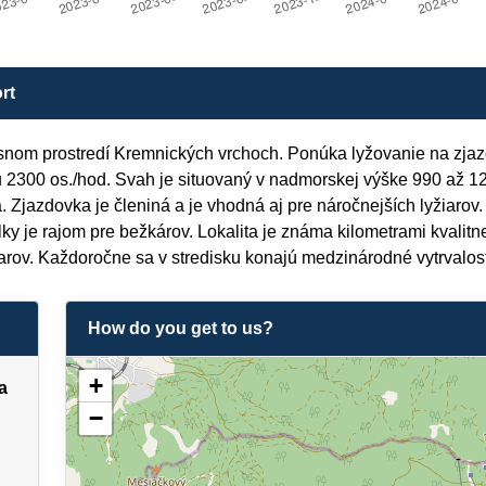
rt
snom prostredí Kremnických vrchoch. Ponúka lyžovanie na zja
 2300 os./hod. Svah je situovaný v nadmorskej výške 990 až 1
Zjazdovka je členiná a je vhodná aj pre náročnejších lyžiarov. 
lky je rajom pre bežkárov. Lokalita je známa kilometrami kvalit
arov. Každoročne sa v stredisku konajú medzinárodné vytrvalos
How do you get to us?
+
a
−