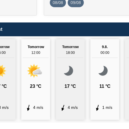
08/08
09/08
t
orrow
Tomorrow
Tomorrow
9.8.
6:00
12:00
18:00
00:00
 °C
23 °C
17 °C
11 °C
3 m/s
4 m/s
4 m/s
1 m/s