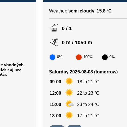
Weather:
semi cloudy
,
15.8 °C
0 / 1
0 m / 1050 m
0%
100%
0%
ade vhodných
zke aj cez
Saturday 2026-08-08 (tomorrow)
 Vás
09:00
18 to 21 °C
12:00
22 to 23 °C
15:00
23 to 24 °C
18:00
17 to 21 °C