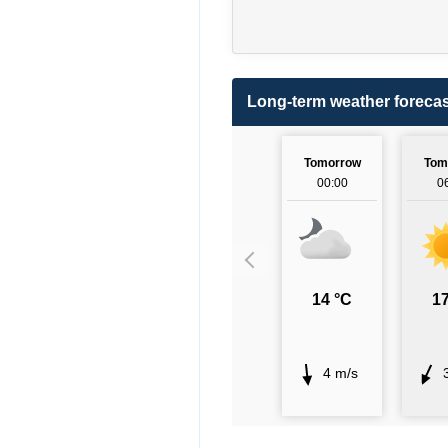
Long-term weather forecas
Tomorrow
Tom
00:00
0
14 °C
17
4 m/s