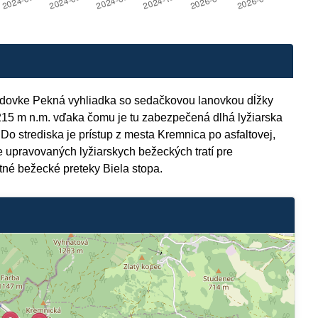
zdovke Pekná vyhliadka so sedačkovou lanovkou dĺžky
215 m n.m. vďaka čomu je tu zabezpečená dlhá lyžiarska
Do strediska je prístup z mesta Kremnica po asfaltovej,
ne upravovaných lyžiarskych bežeckých tratí pre
tné bežecké preteky Biela stopa.