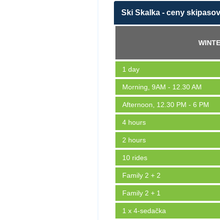
Ski Skalka - ceny skipaso
WINTE
1 day
Morning, 9AM - 12.30 AM
Afternoon, 12.30 PM - 6 PM
4 hours
2 hours
10 rides
Family 2 + 2
Family 2 + 1
1 x 4-sedačka