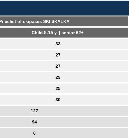
Pricelist of skipases SKI SKALKA
Child 5-15 y. | senior 62+
33
27
27
29
25
30
127
94
6