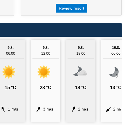
Review resort
9.8.
9.8.
9.8.
10.8.
06:00
12:00
18:00
00:00
15 °C
23 °C
18 °C
13 °C
1 m/s
3 m/s
2 m/s
2 m/s