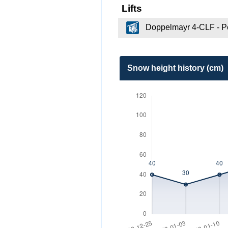
Lifts
Doppelmayr 4-CLF - P
Snow height history (cm)