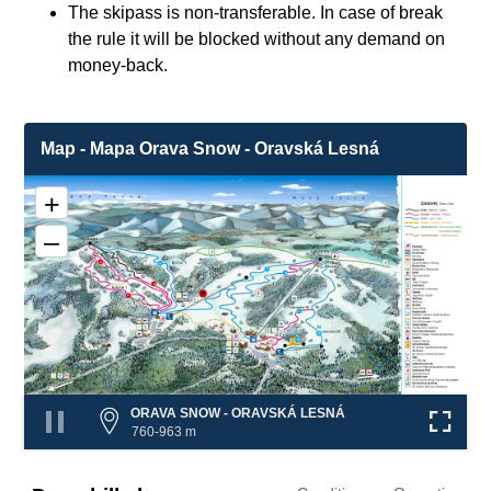
The skipass is non-transferable. In case of break
the rule it will be blocked without any demand on
money-back.
Map - Mapa Orava Snow - Oravská Lesná
+
–
2
4
5
6
3
1
7
❌
❌
8
❌
9
❌
ORAVA SNOW - ORAVSKÁ LESNÁ
760-963 m