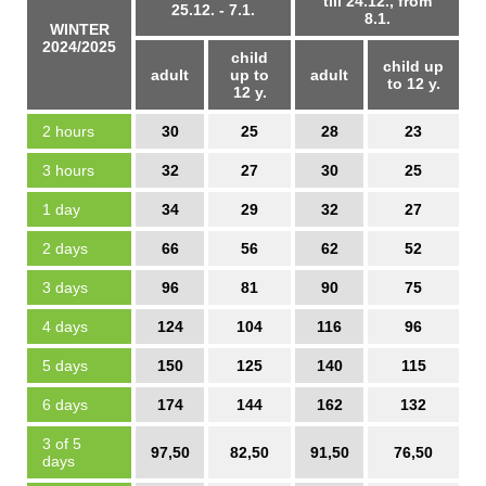
till 24.12., from
25.12. - 7.1.
8.1.
WINTER
2024/2025
child
child up
adult
up to
adult
to 12 y.
12 y.
2 hours
30
25
28
23
3 hours
32
27
30
25
1 day
34
29
32
27
2 days
66
56
62
52
3 days
96
81
90
75
4 days
124
104
116
96
5 days
150
125
140
115
6 days
174
144
162
132
3 of 5
97,50
82,50
91,50
76,50
days