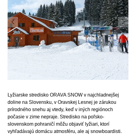
Lyžiarske stredisko ORAVA SNOW v najchladnejšej
doline na Slovensku, v Oravskej Lesnej je zárukou
prírodného snehu aj vtedy, keď v iných regiónoch
počasie v zime nepraje. Stredisko na poľsko-
slovenskom pohraničí môžu objaviť lyžiari, ktorí
vyhľadávajú domácu atmosféru, ale aj snowboardisti.