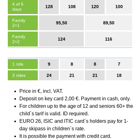
4 of 6
128
108
120
100
days
Family
95,50
89,50
2+1
Family
124
116
2+2
1 ride
9
8
8
7
3 rides
24
21
21
18
Price in €, incl. VAT.
Deposit on key card 2,00 €. Payment in cash, only.
For children up to the age of 12 and seniors 60+ the
child´s tarif is valid. ID required.
EURO 26, ISIC and ITIC card´s holders pay for 1-
day skipass in children´s rate.
It is possible the payment with credit card.