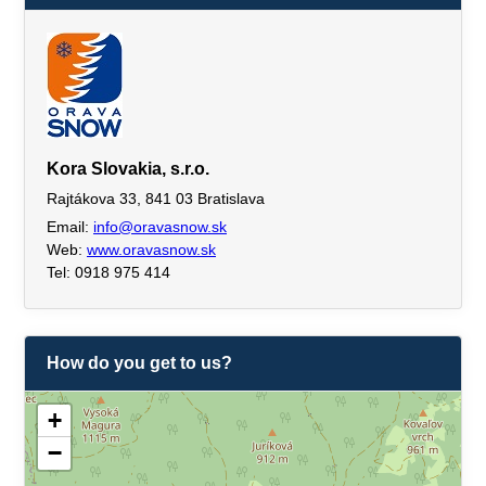
Kora Slovakia, s.r.o.
Rajtákova 33, 841 03 Bratislava
Email:
info@oravasnow.sk
Web:
www.oravasnow.sk
Tel: 0918 975 414
How do you get to us?
+
−