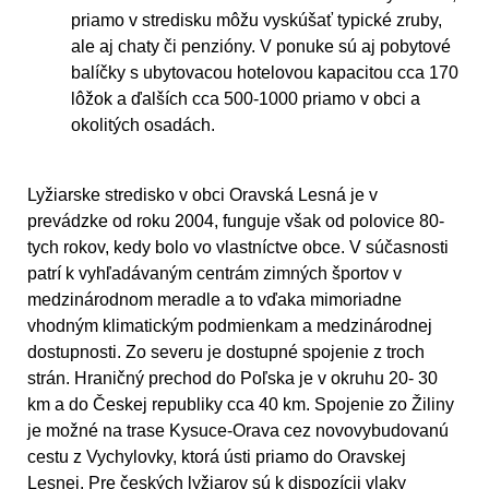
priamo v stredisku môžu vyskúšať typické zruby,
ale aj chaty či penzióny. V ponuke sú aj pobytové
balíčky s ubytovacou hotelovou kapacitou cca 170
lôžok a ďalších cca 500-1000 priamo v obci a
okolitých osadách.
Lyžiarske stredisko v obci Oravská Lesná je v
prevádzke od roku 2004, funguje však od polovice 80-
tych rokov, kedy bolo vo vlastníctve obce. V súčasnosti
patrí k vyhľadávaným centrám zimných športov v
medzinárodnom meradle a to vďaka mimoriadne
vhodným klimatickým podmienkam a medzinárodnej
dostupnosti. Zo severu je dostupné spojenie z troch
strán. Hraničný prechod do Poľska je v okruhu 20- 30
km a do Českej republiky cca 40 km. Spojenie zo Žiliny
je možné na trase Kysuce-Orava cez novovybudovanú
cestu z Vychylovky, ktorá ústi priamo do Oravskej
Lesnej. Pre českých lyžiarov sú k dispozícii vlaky