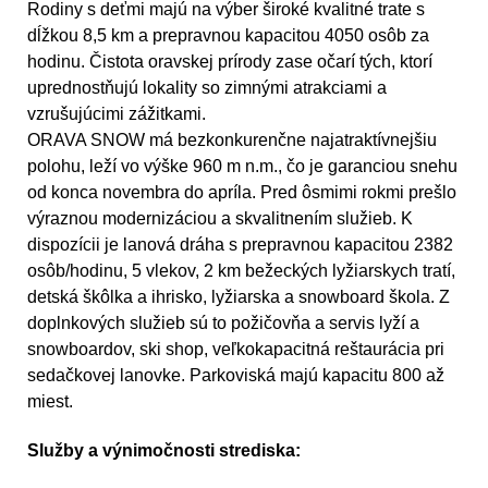
Rodiny s deťmi majú na výber široké kvalitné trate s
dĺžkou 8,5 km a prepravnou kapacitou 4050 osôb za
hodinu. Čistota oravskej prírody zase očarí tých, ktorí
uprednostňujú lokality so zimnými atrakciami a
vzrušujúcimi zážitkami.
ORAVA SNOW má bezkonkurenčne najatraktívnejšiu
polohu, leží vo výške 960 m n.m., čo je garanciou snehu
od konca novembra do apríla. Pred ôsmimi rokmi prešlo
výraznou modernizáciou a skvalitnením služieb. K
dispozícii je lanová dráha s prepravnou kapacitou 2382
osôb/hodinu, 5 vlekov, 2 km bežeckých lyžiarskych tratí,
detská škôlka a ihrisko, lyžiarska a snowboard škola. Z
doplnkových služieb sú to požičovňa a servis lyží a
snowboardov, ski shop, veľkokapacitná reštaurácia pri
sedačkovej lanovke. Parkoviská majú kapacitu 800 až
miest.
Služby a výnimočnosti strediska: