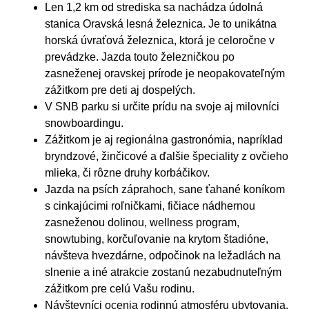
Len 1,2 km od strediska sa nachádza údolná
stanica Oravská lesná železnica. Je to unikátna
horská úvraťová železnica, ktorá je celoročne v
prevádzke. Jazda touto železničkou po
zasneženej oravskej prírode je neopakovateľným
zážitkom pre deti aj dospelých.
V SNB parku si určite prídu na svoje aj milovníci
snowboardingu.
Zážitkom je aj regionálna gastronómia, napríklad
bryndzové, žinčicové a ďalšie špeciality z ovčieho
mlieka, či rôzne druhy korbáčikov.
Jazda na psích záprahoch, sane ťahané koníkom
s cinkajúcimi roľničkami, fičiace nádhernou
zasneženou dolinou, wellness program,
snowtubing, korčuľovanie na krytom štadióne,
návšteva hvezdárne, odpočinok na ležadlách na
slnenie a iné atrakcie zostanú nezabudnuteľným
zážitkom pre celú Vašu rodinu.
Návštevníci ocenia rodinnú atmosféru ubytovania,