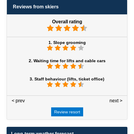
Reviews from skiers
Overall rating
1. Slope grooming
2. Waiting time for lifts and cable cars
3. Staff behaviour (lifts, ticket office)
< prev
3 / 7
next >
Review resort
Long-term weather forecast