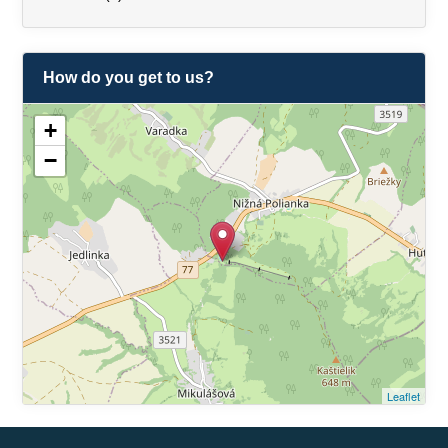
How do you get to us?
+
−
Leaflet