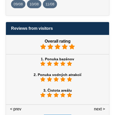
09/08
10/08
11/08
Reviews from visitors
Overall rating
1. Ponuka bazénov
2. Ponuka vodných atrakcií
3. Čistota areálu
< prev
3 / 7
next >