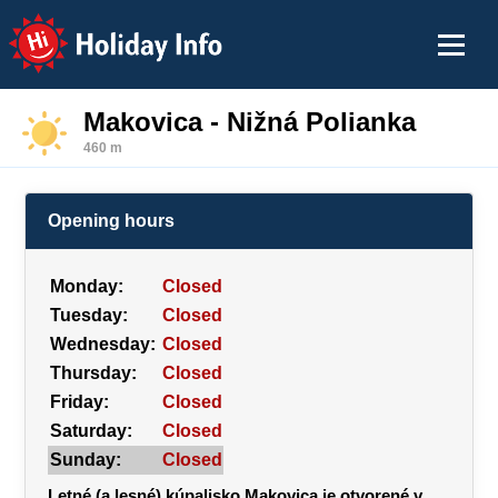
Holiday Info
Makovica - Nižná Polianka
460 m
Opening hours
Monday:
Closed
Tuesday:
Closed
Wednesday:
Closed
Thursday:
Closed
Friday:
Closed
Saturday:
Closed
Sunday:
Closed
Letné (a lesné) kúpalisko Makovica je otvorené v