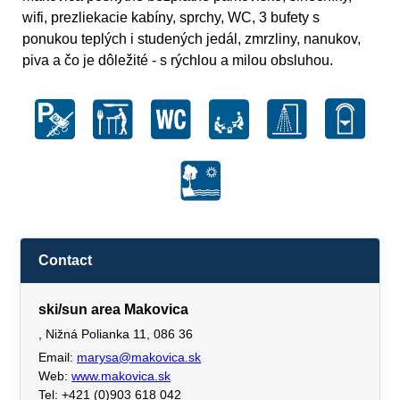
wifi, prezliekacie kabíny, sprchy, WC, 3 bufety s
ponukou teplých i studených jedál, zmrzliny, nanukov,
piva a čo je dôležité - s rýchlou a milou obsluhou.
Contact
ski/sun area Makovica
, Nižná Polianka 11, 086 36
Email:
marysa@makovica.sk
Web:
www.makovica.sk
Tel: +421 (0)903 618 042