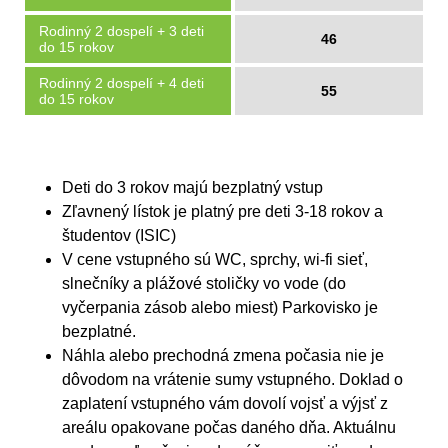
Rodinný 2 dospelí + 3 deti
46
do 15 rokov
Rodinný 2 dospelí + 4 deti
55
do 15 rokov
Deti do 3 rokov majú bezplatný vstup
Zľavnený lístok je platný pre deti 3-18 rokov a
študentov (ISIC)
V cene vstupného sú WC, sprchy, wi-fi sieť,
slnečníky a plážové stoličky vo vode (do
vyčerpania zásob alebo miest) Parkovisko je
bezplatné.
Náhla alebo prechodná zmena počasia nie je
dôvodom na vrátenie sumy vstupného. Doklad o
zaplatení vstupného vám dovolí vojsť a výjsť z
areálu opakovane počas daného dňa. Aktuálnu