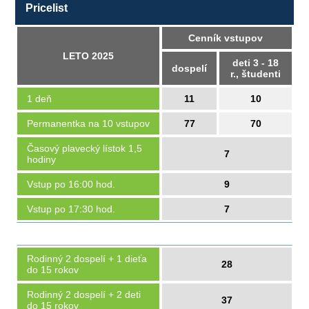
Pricelist
Cenník vstupov
LETO 2025
deti 3 - 18
dospelí
r., študenti
1 deň
11
10
Permanentka na 10 vstupov
77
70
Časový plavecký lístok 1,5
7
hodiny
Vstup po 16:00 hod.
9
Vstup po 17:30 hod.
7
Rodinný 2 dospelí + 1 dieťa
28
do 15 rokov
Rodinný 2 dospelí + 2 deti
37
do 15 rokov