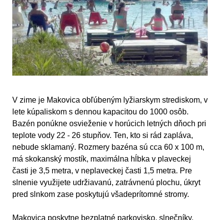
V zime je Makovica obľúbeným lyžiarskym strediskom, v
lete kúpaliskom s dennou kapacitou do 1000 osôb.
Bazén ponúkne osvieženie v horúcich letných dňoch pri
teplote vody 22 - 26 stupňov. Ten, kto si rád zapláva,
nebude sklamaný. Rozmery bazéna sú cca 60 x 100 m,
má skokanský mostík, maximálna hĺbka v plaveckej
časti je 3,5 metra, v neplaveckej časti 1,5 metra. Pre
slnenie využijete udržiavanú, zatrávnenú plochu, úkryt
pred slnkom zase poskytujú všadeprítomné stromy.
Makovica poskytne bezplatné parkovisko, slnečníky,