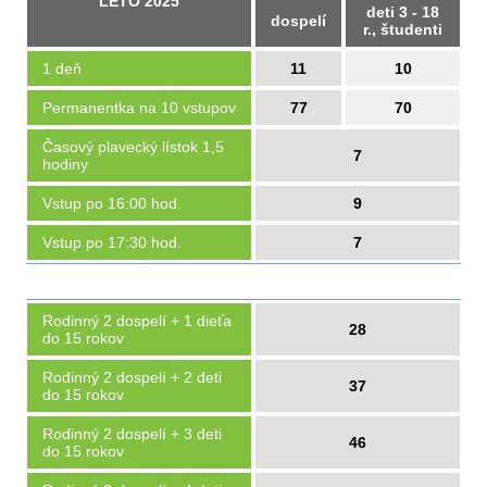
LETO 2025
deti 3 - 18
dospelí
r., študenti
1 deň
11
10
Permanentka na 10 vstupov
77
70
Časový plavecký lístok 1,5
7
hodiny
Vstup po 16:00 hod.
9
Vstup po 17:30 hod.
7
Rodinný 2 dospelí + 1 dieťa
28
do 15 rokov
Rodinný 2 dospelí + 2 deti
37
do 15 rokov
Rodinný 2 dospelí + 3 deti
46
do 15 rokov