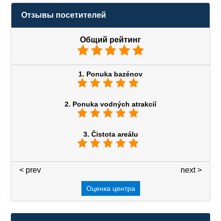
Отзывы посетителей
Общий рейтинг
1. Ponuka bazénov
2. Ponuka vodných atrakcií
3. Čistota areálu
< prev
3 / 7
next >
Оценка центра