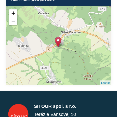
+
−
Leaflet
SITOUR spol. s r.o.
Terézie Vansovej 10