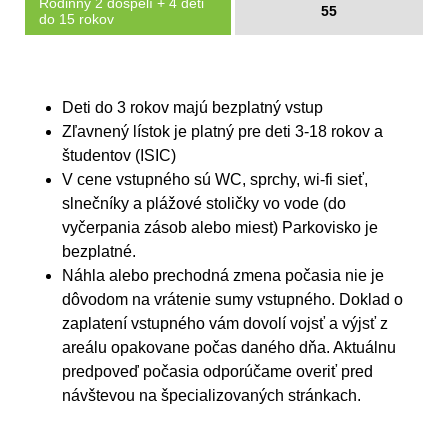
Rodinný 2 dospelí + 4 deti
55
do 15 rokov
Deti do 3 rokov majú bezplatný vstup
Zľavnený lístok je platný pre deti 3-18 rokov a
študentov (ISIC)
V cene vstupného sú WC, sprchy, wi-fi sieť,
slnečníky a plážové stoličky vo vode (do
vyčerpania zásob alebo miest) Parkovisko je
bezplatné.
Náhla alebo prechodná zmena počasia nie je
dôvodom na vrátenie sumy vstupného. Doklad o
zaplatení vstupného vám dovolí vojsť a výjsť z
areálu opakovane počas daného dňa. Aktuálnu
predpoveď počasia odporúčame overiť pred
návštevou na špecializovaných stránkach.