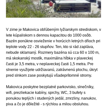
V zime je Makovica obľúbeným lyžiarskym strediskom, v
lete kúpaliskom s dennou kapacitou do 1000 osôb.
Bazén ponúkne osvieženie v horúcich letných dňoch pri
teplote vody 22 - 26 stupňov. Ten, kto si rád zapláva,
nebude sklamaný. Rozmery bazéna sú cca 60 x 100 m,
má skokanský mostík, maximálna hĺbka v plaveckej
časti je 3,5 metra, v neplaveckej časti 1,5 metra. Pre
slnenie využijete udržiavanú, zatrávnenú plochu, úkryt
pred slnkom zase poskytujú všadeprítomné stromy.
Makovica poskytne bezplatné parkovisko, slnečníky,
wifi, prezliekacie kabíny, sprchy, WC, 3 bufety s
ponukou teplých i studených jedál, zmrzliny, nanukov,
piva a čo je dôležité - s rýchlou a milou obsluhou.