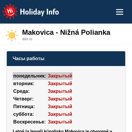
Holiday Info
Makovica - Nižná Polianka
460 m
Часы работы
понедельник:
Закрытый
вторник:
Закрытый
Среда:
Закрытый
Четверг:
Закрытый
Пятница:
Закрытый
суббота:
Закрытый
Воскресенье:
Закрытый
Letné (a lesné) kúpalisko Makovica je otvorené v