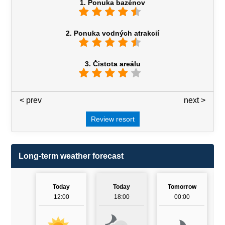
1. Ponuka bazénov
2. Ponuka vodných atrakcií
3. Čistota areálu
< prev
3 / 7
next >
Review resort
Long-term weather forecast
Today
Today
Tomorrow
12:00
18:00
00:00