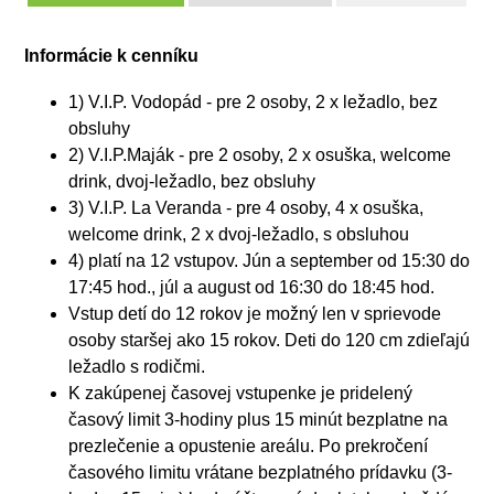
Informácie k cenníku
1) V.I.P. Vodopád - pre 2 osoby, 2 x ležadlo, bez
obsluhy
2) V.I.P.Maják - pre 2 osoby, 2 x osuška, welcome
drink, dvoj-ležadlo, bez obsluhy
3) V.I.P. La Veranda - pre 4 osoby, 4 x osuška,
welcome drink, 2 x dvoj-ležadlo, s obsluhou
4) platí na 12 vstupov. Jún a september od 15:30 do
17:45 hod., júl a august od 16:30 do 18:45 hod.
Vstup detí do 12 rokov je možný len v sprievode
osoby staršej ako 15 rokov. Deti do 120 cm zdieľajú
ležadlo s rodičmi.
K zakúpenej časovej vstupenke je pridelený
časový limit 3-hodiny plus 15 minút bezplatne na
prezlečenie a opustenie areálu. Po prekročení
časového limitu vrátane bezplatného prídavku (3-