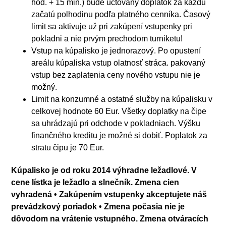
hod. + 15 min.) bude účtovaný doplatok za každú
začatú polhodinu podľa platného cenníka. Časový
limit sa aktivuje už pri zakúpení vstupenky pri
pokladni a nie prvým prechodom turniketu!
Vstup na kúpalisko je jednorazový. Po opustení
areálu kúpaliska vstup olatnosť stráca. pakovaný
vstup bez zaplatenia ceny nového vstupu nie je
možný.
Limit na konzumné a ostatné služby na kúpalisku v
celkovej hodnote 60 Eur. Všetky doplatky na čipe
sa uhrádzajú pri odchode v pokladniach. Výšku
finančného kreditu je možné si dobiť. Poplatok za
stratu čipu je 70 Eur.
Kúpalisko je od roku 2014 výhradne ležadlové. V
cene lístka je ležadlo a slnečník. Zmena cien
vyhradená • Zakúpením vstupenky akceptujete náš
prevádzkový poriadok • Zmena počasia nie je
dôvodom na vrátenie vstupného. Zmena otváracích