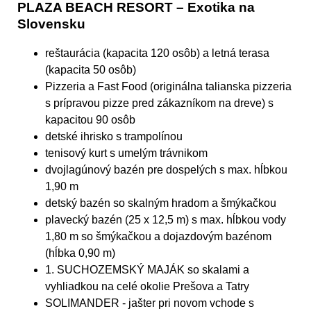
PLAZA BEACH RESORT – Exotika na
Slovensku
reštaurácia (kapacita 120 osôb) a letná terasa
(kapacita 50 osôb)
Pizzeria a Fast Food (originálna talianska pizzeria
s prípravou pizze pred zákazníkom na dreve) s
kapacitou 90 osôb
detské ihrisko s trampolínou
tenisový kurt s umelým trávnikom
dvojlagúnový bazén pre dospelých s max. hĺbkou
1,90 m
detský bazén so skalným hradom a šmýkačkou
plavecký bazén (25 x 12,5 m) s max. hĺbkou vody
1,80 m so šmýkačkou a dojazdovým bazénom
(hĺbka 0,90 m)
1. SUCHOZEMSKÝ MAJÁK so skalami a
vyhliadkou na celé okolie Prešova a Tatry
SOLIMANDER - jašter pri novom vchode s