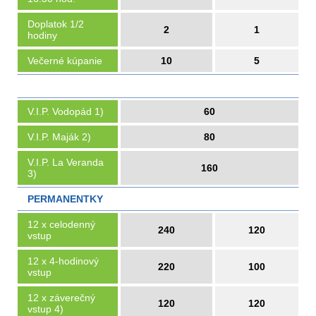
Doplatok 1/2
2
1
hodiny
Večerné kúpanie
10
5
V.I.P. Vodopád 1)
60
V.I.P. Maják 2)
80
V.I.P. La Veranda
160
3)
PERMANENTKY
12 x celodenný
240
120
vstup
12 x 4-hodinový
220
100
vstup
12 x záverečný
120
120
vstup 4)