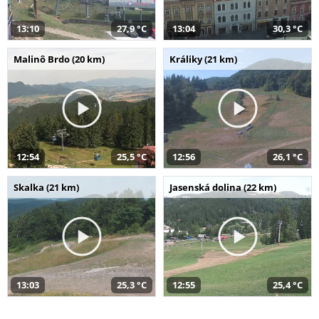
13:10
27,9 °C
13:04
30,3 °C
Malinô Brdo (20 km)
Králiky (21 km)
12:54
25,5 °C
12:56
26,1 °C
Skalka (21 km)
Jasenská dolina (22 km)
13:03
25,3 °C
12:55
25,4 °C