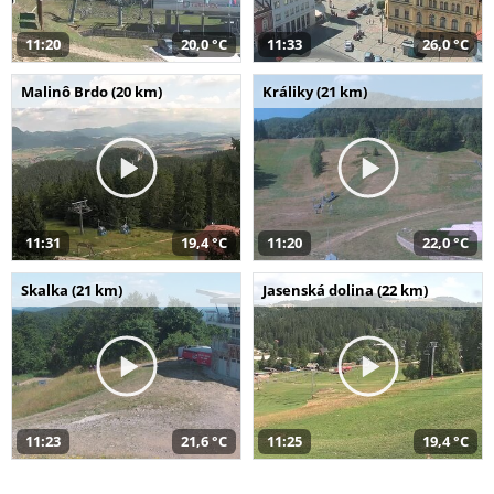
11:20
20,0 °C
11:33
26,0 °C
Malinô Brdo (20 km)
Králiky (21 km)
11:31
19,4 °C
11:20
22,0 °C
Skalka (21 km)
Jasenská dolina (22 km)
11:23
21,6 °C
11:25
19,4 °C