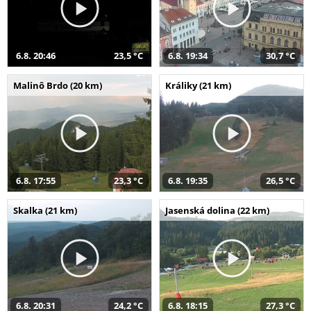
6.8. 20:46
23,5 °C
6.8. 19:34
30,7 °C
Malinô Brdo (20 km)
Králiky (21 km)
6.8. 17:55
23,3 °C
6.8. 19:35
26,5 °C
Skalka (21 km)
Jasenská dolina (22 km)
6.8. 20:31
24,2 °C
6.8. 18:15
27,3 °C