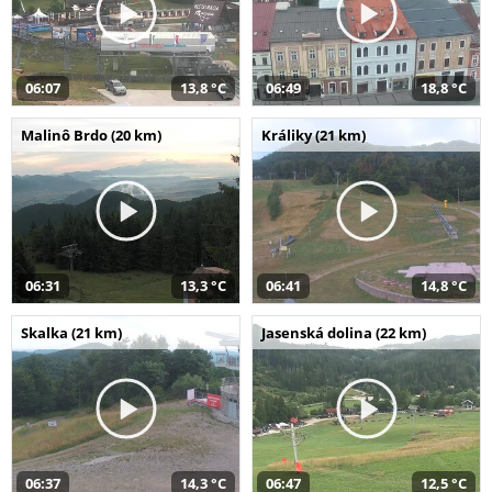
06:07
13,8 °C
06:49
18,8 °C
Malinô Brdo (20 km)
Králiky (21 km)
06:31
13,3 °C
06:41
14,8 °C
Skalka (21 km)
Jasenská dolina (22 km)
06:37
14,3 °C
06:47
12,5 °C