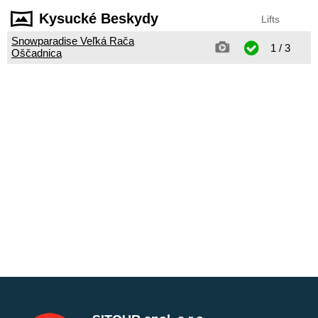
Kysucké Beskydy
Lifts
Snowparadise Veľká Rača
1 / 3
Oščadnica