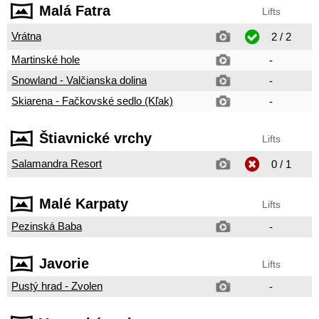
Malá Fatra
Lifts
Vrátna
2 / 2
Martinské hole
-
Snowland - Valčianska dolina
-
Skiarena - Fačkovské sedlo (Kľak)
-
Štiavnické vrchy
Lifts
Salamandra Resort
0 / 1
Malé Karpaty
Lifts
Pezinská Baba
-
Javorie
Lifts
Pustý hrad - Zvolen
-