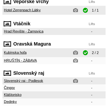
Veporské vrchy
Lifts
Hotel Zerrenpach Látky
1 / 1
Vtáčnik
Lifts
Hrad Revište - Žarnovica
-
Oravská Magura
Lifts
Kubínska hoľa
2 / 2
HRUŠTÍN - ZÁBAVA
-
Slovenský raj
Lifts
Slovenský raj - Podlesok
-
Čingov
-
Kláštorisko
-
Dedinky
-