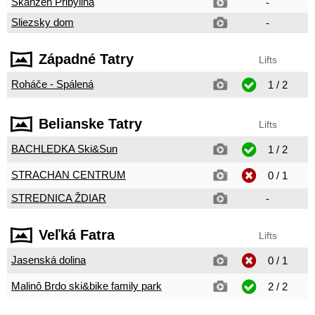
Skanzen Pribylina
-
Sliezsky dom
-
Západné Tatry
Lifts
Roháče - Spálená
1 / 2
Belianske Tatry
Lifts
BACHLEDKA Ski&Sun
1 / 2
STRACHAN CENTRUM
0 / 1
STREDNICA ŽDIAR
-
Veľká Fatra
Lifts
Jasenská dolina
0 / 1
Malinô Brdo ski&bike family park
2 / 2