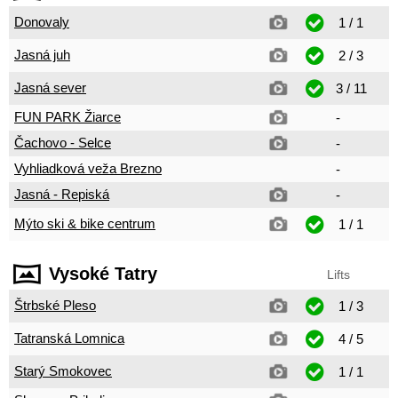
Donovaly
1 / 1
Jasná juh
2 / 3
Jasná sever
3 / 11
FUN PARK Žiarce
-
Čachovo - Selce
-
Vyhliadková veža Brezno
-
Jasná - Repiská
-
Mýto ski & bike centrum
1 / 1
Vysoké Tatry
Lifts
Štrbské Pleso
1 / 3
Tatranská Lomnica
4 / 5
Starý Smokovec
1 / 1