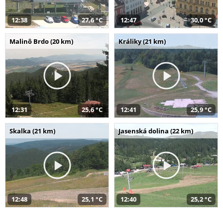
12:38
27,6 °C
12:47
30,0 °C
Malinô Brdo (20 km)
Králiky (21 km)
12:31
25,6 °C
12:41
25,9 °C
Skalka (21 km)
Jasenská dolina (22 km)
12:48
25,1 °C
12:40
25,2 °C