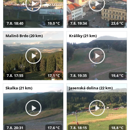
7.8. 18:40
19,0 °C
7.8. 19:34
23,6 °C
Malinô Brdo (20 km)
Králiky (21 km)
7.8. 17:55
17,1 °C
7.8. 19:35
19,4 °C
Skalka (21 km)
Jasenská dolina (22 km)
7.8. 20:31
17,6 °C
7.8. 18:15
18,8 °C