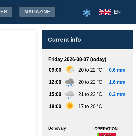
HER
MAGAZINE
EN
Current info
Friday 2026-08-07 (today)
09:00
20 to 22 °C
0.6 mm
12:00
20 to 22 °C
1.6 mm
15:00
21 to 22 °C
0.2 mm
18:00
17 to 20 °C
Donovaly
OPERATION:
10 %