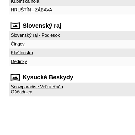
Kubínska hoľa
HRUŠTÍN - ZÁBAVA
Slovenský raj
Slovenský raj - Podlesok
Čingov
Kláštorisko
Dedinky
Kysucké Beskydy
Snowparadise Veľká Rača
Oščadnica