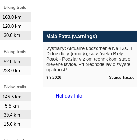
Biking trails
168.0 km
120.0 km
30.0 km
Malá Fatra (warnings)
Výstrahy: Aktuálne upozornenie Na TZCH
Biking trails
Dolné diery (modrý), sú v úseku Biely
Potok - Podžiar v zlom technickom stave
52.0 km
drevené lavice. Pri prechode lavíc zvýšte
opatrnosť!
223.0 km
8.8.2026
Source:
hzs.sk
Biking trails
Holiday Info
145.5 km
5.5 km
39.4 km
15.0 km