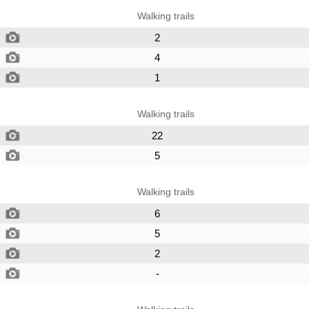
Walking trails
2
4
1
Walking trails
22
5
Walking trails
6
5
2
-