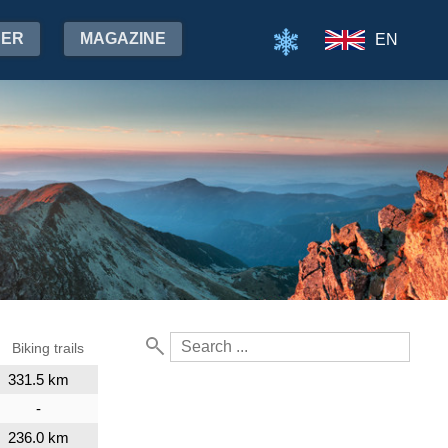
HER
MAGAZINE
EN
Biking trails
331.5 km
-
236.0 km