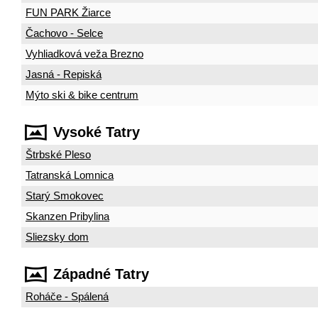
FUN PARK Žiarce
Čachovo - Selce
Vyhliadková veža Brezno
Jasná - Repiská
Mýto ski & bike centrum
Vysoké Tatry
Štrbské Pleso
Tatranská Lomnica
Starý Smokovec
Skanzen Pribylina
Sliezsky dom
Západné Tatry
Roháče - Spálená