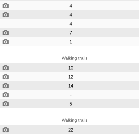
4
4
4
7
1
Walking trails
10
12
14
-
5
Walking trails
22