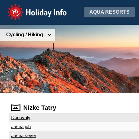
Holiday Info
AQUA RESORTS
Cycling / Hiking
Nízke Tatry
Donovaly
Jasná juh
Jasná sever