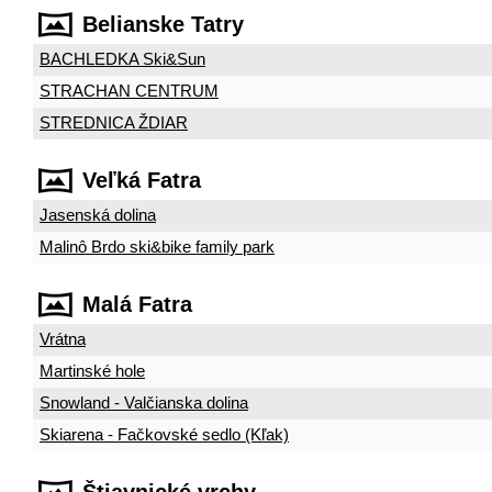
Belianske Tatry
BACHLEDKA Ski&Sun
STRACHAN CENTRUM
STREDNICA ŽDIAR
Veľká Fatra
Jasenská dolina
Malinô Brdo ski&bike family park
Malá Fatra
Vrátna
Martinské hole
Snowland - Valčianska dolina
Skiarena - Fačkovské sedlo (Kľak)