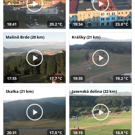
18:41
20,2 °C
19:34
23,0 °C
Malinô Brdo (20 km)
Králiky (21 km)
17:55
17,7 °C
19:35
19,2 °C
Skalka (21 km)
Jasenská dolina (22 km)
20:31
17,0 °C
18:15
18,8 °C