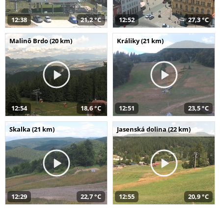
12:38
21,2 °C
12:52
27,3 °C
Malinô Brdo (20 km)
Králiky (21 km)
12:54
18,6 °C
12:51
23,5 °C
Skalka (21 km)
Jasenská dolina (22 km)
12:29
22,7 °C
12:55
20,9 °C