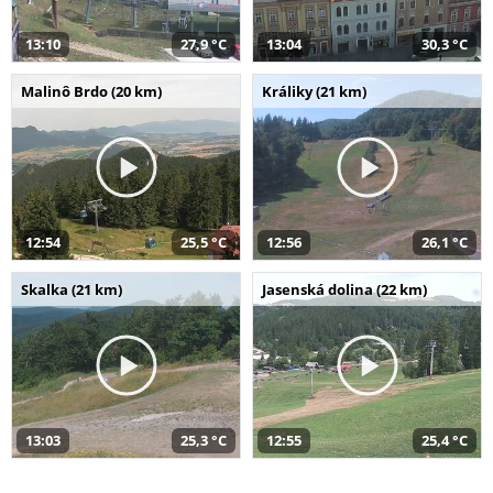
13:10
27,9 °C
13:04
30,3 °C
Malinô Brdo (20 km)
Králiky (21 km)
12:54
25,5 °C
12:56
26,1 °C
Skalka (21 km)
Jasenská dolina (22 km)
13:03
25,3 °C
12:55
25,4 °C