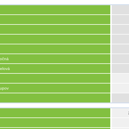
točná
elová
tupov