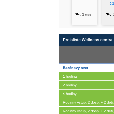
0,
2 m/s
Preisliste Wellness centr
Bazénový svet
1 hodina
2 hodiny
4 hodiny
Rodinný vstup, 2 dosp. + 2 deti
Rodinný vstup, 2 dosp. + 2 deti