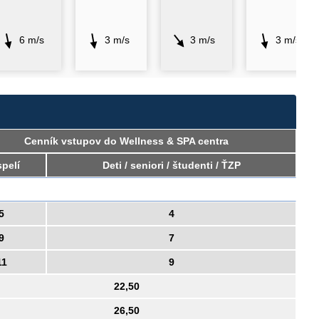
6 m/s
3 m/s
3 m/s
3 m/s
Cenník vstupov do Wellness & SPA centra
pelí
Deti / seniori / študenti / ŤZP
5
4
9
7
11
9
22,50
26,50