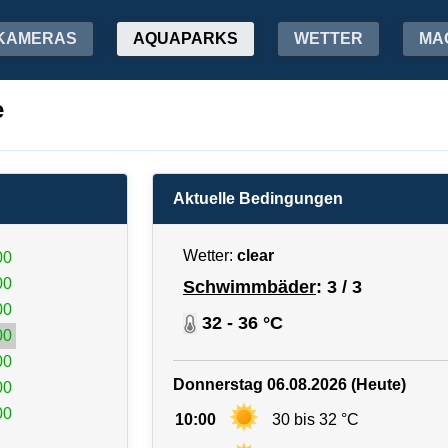
KAMERAS
AQUAPARKS
WETTER
MA
e
Aktuelle Bedingungen
Wetter:
clear
00
00
Schwimmbäder
: 3 / 3
00
32 - 36 °C
00
00
Donnerstag 06.08.2026 (Heute)
00
00
10:00
30 bis 32 °C