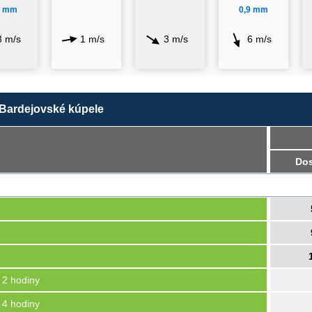
2 mm
0,9 mm
3 m/s
1 m/s
3 m/s
6 m/s
a Bardejovské kúpele
Dos
, 2 hodiny
, 4 hodiny