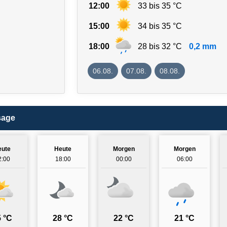
12:00
33 bis 35 °C
15:00
34 bis 35 °C
18:00
28 bis 32 °C
0,2 mm
06.08.
07.08.
08.08.
sage
eute
Heute
Morgen
Morgen
2:00
18:00
00:00
06:00
 °C
28 °C
22 °C
21 °C