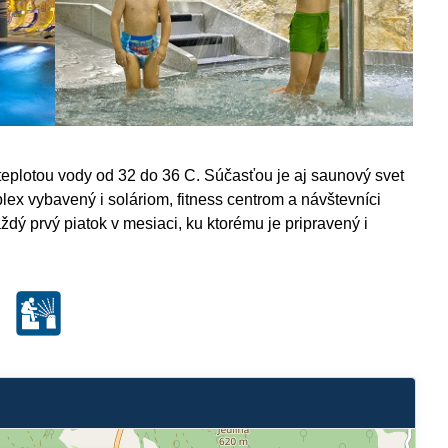
 teplotou vody od 32 do 36 C. Súčasťou je aj saunový svet
x vybavený i soláriom, fitness centrom a návštevníci
dý prvý piatok v mesiaci, ku ktorému je pripravený i