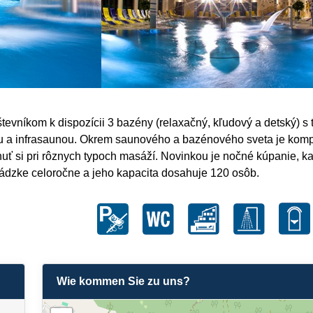
tevníkom k dispozícii 3 bazény (relaxačný, kľudový a detský) s
u a infrasaunou. Okrem saunového a bazénového sveta je komple
ť si pri rôznych typoch masáží. Novinkou je nočné kúpanie, kaž
evádzke celoročne a jeho kapacita dosahuje 120 osôb.
Wie kommen Sie zu uns?