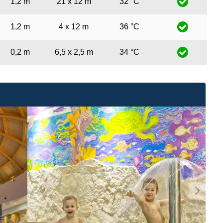
1,2 m
21 x 12 m
32 °C
1,2 m
4 x 12 m
36 °C
0,2 m
6,5 x 2,5 m
34 °C