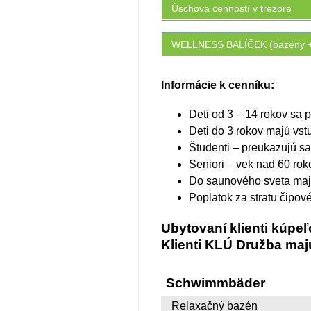
Úschova cenností v trezore
WELLNESS BALÍČEK (bazény + 
Informácie k cenníku:
Deti od 3 – 14 rokov sa
Deti do 3 rokov majú vst
Študenti – preukazujú 
Seniori – vek nad 60 ro
Do saunového sveta majú
Poplatok za stratu čipov
Ubytovaní klienti kúp
Klienti KLÚ Družba ma
Schwimmbäder
Relaxačný bazén