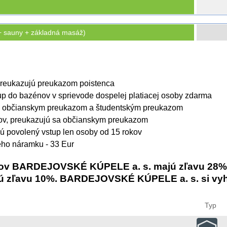
sauny + základná masáž)
 preukazujú preukazom poistenca
up do bazénov v sprievode dospelej platiacej osoby zdarma
sa občianskym preukazom a študentským preukazom
kov, preukazujú sa občianskym preukazom
 povolený vstup len osoby od 15 rokov
ého náramku - 33 Eur
eľov BARDEJOVSKÉ KÚPELE a. s. majú zľavu 28%
jú zľavu 10%. BARDEJOVSKÉ KÚPELE a. s. si vyh
Typ