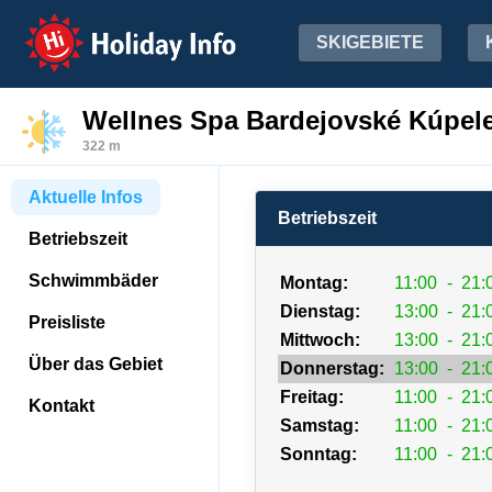
Holiday Info
SKIGEBIETE
Wellnes Spa Bardejovské Kúpel
322 m
Aktuelle Infos
Betriebszeit
Betriebszeit
Schwimmbäder
Montag:
11:00
-
21:
Dienstag:
13:00
-
21:
Preisliste
Mittwoch:
13:00
-
21:
Über das Gebiet
Donnerstag:
13:00
-
21:
Freitag:
11:00
-
21:
Kontakt
Samstag:
11:00
-
21:
Sonntag:
11:00
-
21: