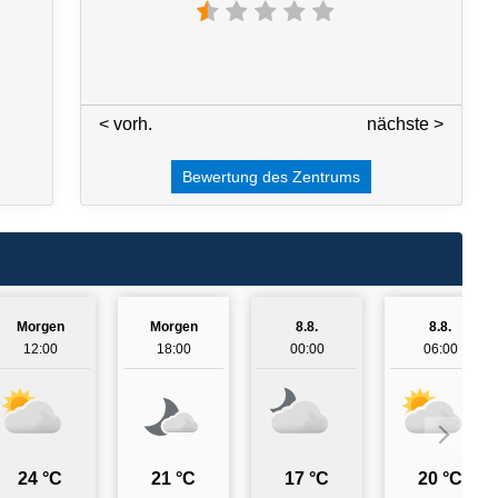
< vorh.
3 / 7
nächste >
Bewertung des Zentrums
Morgen
Morgen
8.8.
8.8.
12:00
18:00
00:00
06:00
24 °C
21 °C
17 °C
20 °C