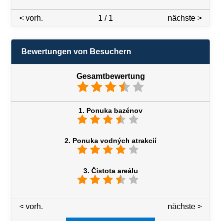
< vorh.
1 / 1
nächste >
Bewertungen von Besuchern
Gesamtbewertung
1. Ponuka bazénov
2. Ponuka vodných atrakcií
3. Čistota areálu
< vorh.
3 / 7
nächste >