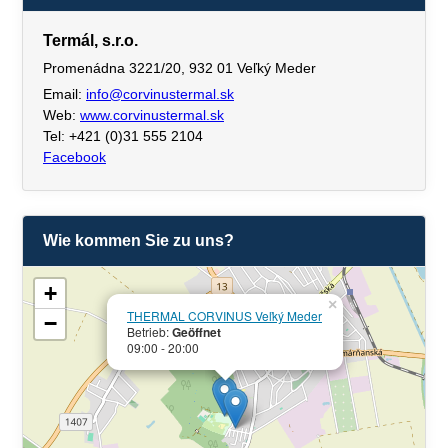
Termál, s.r.o.
Promenádna 3221/20, 932 01 Veľký Meder
Email:
info@corvinustermal.sk
Web:
www.corvinustermal.sk
Tel: +421 (0)31 555 2104
Facebook
Wie kommen Sie zu uns?
+
×
THERMAL CORVINUS Veľký Meder
−
Betrieb:
Geöffnet
09:00 - 20:00