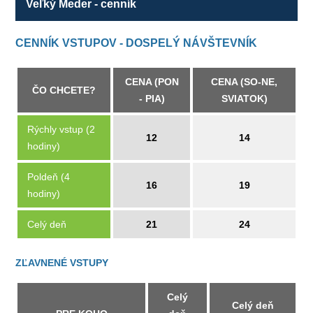
Veľký Meder - cenník
CENNÍK VSTUPOV - DOSPELÝ NÁVŠTEVNÍK
CENA (PON
CENA (SO-NE,
ČO CHCETE?
- PIA)
SVIATOK)
Rýchly vstup (2
12
14
hodiny)
Poldeň (4
16
19
hodiny)
Celý deň
21
24
ZĽAVNENÉ VSTUPY
Celý
Celý deň