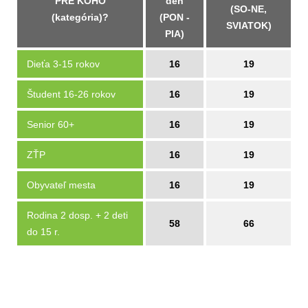
PRE KOHO
deň
(SO-NE,
(kategória)?
(PON -
SVIATOK)
PIA)
Dieťa 3-15 rokov
16
19
Študent 16-26 rokov
16
19
Senior 60+
16
19
ZŤP
16
19
Obyvateľ mesta
16
19
Rodina 2 dosp. + 2 deti
58
66
do 15 r.