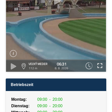
06:31
VEĽKÝ MEDER
112 m
8. 8. 2026
Betriebszeit
Montag:
09:00
-
20:00
Dienstag:
09:00
-
20:00