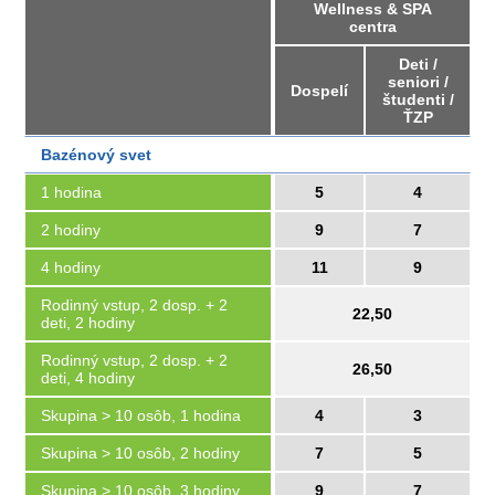
Wellness & SPA
centra
Deti /
seniori /
Dospelí
študenti /
ŤZP
Bazénový svet
1 hodina
5
4
2 hodiny
9
7
4 hodiny
11
9
Rodinný vstup, 2 dosp. + 2
22,50
deti, 2 hodiny
Rodinný vstup, 2 dosp. + 2
26,50
deti, 4 hodiny
Skupina > 10 osôb, 1 hodina
4
3
Skupina > 10 osôb, 2 hodiny
7
5
Skupina > 10 osôb, 3 hodiny
9
7