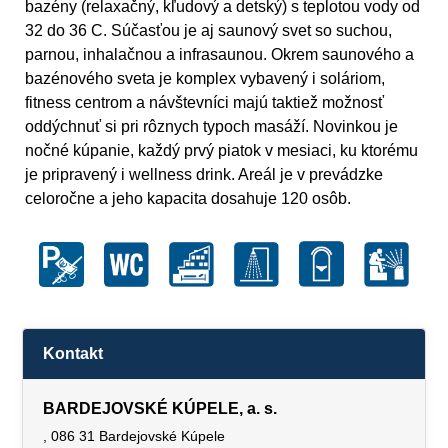
bazény (relaxačný, kľudový a detský) s teplotou vody od
32 do 36 C. Súčasťou je aj saunový svet so suchou,
parnou, inhalačnou a infrasaunou. Okrem saunového a
bazénového sveta je komplex vybavený i soláriom,
fitness centrom a návštevníci majú taktiež možnosť
oddýchnuť si pri rôznych typoch masáží. Novinkou je
nočné kúpanie, každý prvý piatok v mesiaci, ku ktorému
je pripravený i wellness drink. Areál je v prevádzke
celoročne a jeho kapacita dosahuje 120 osôb.
Kontakt
BARDEJOVSKÉ KÚPELE, a. s.
, 086 31 Bardejovské Kúpele