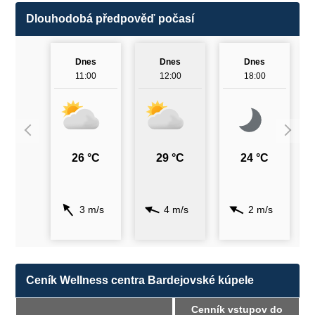
Dlouhodobá předpověď počasí
Dnes
Dnes
Dnes
11:00
12:00
18:00
26 °C
29 °C
24 °C
3 m/s
4 m/s
2 m/s
Ceník Wellness centra Bardejovské kúpele
Cenník vstupov do