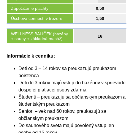
Zapožičanie plachty
0,50
Úschova cenností v trezore
1,50
WELLNESS BALÍČEK (bazény
16
+ sauny + základná masáž)
Informácie k cenníku:
Deti od 3 – 14 rokov sa preukazujú preukazom
poistenca
Deti do 3 rokov majú vstup do bazénov v sprievode
dospelej platiacej osoby zdarma
Študenti – preukazujú sa občianskym preukazom a
študentským preukazom
Seniori – vek nad 60 rokov, preukazujú sa
občianskym preukazom
Do saunového sveta majú povolený vstup len
osoby od 15 rokov