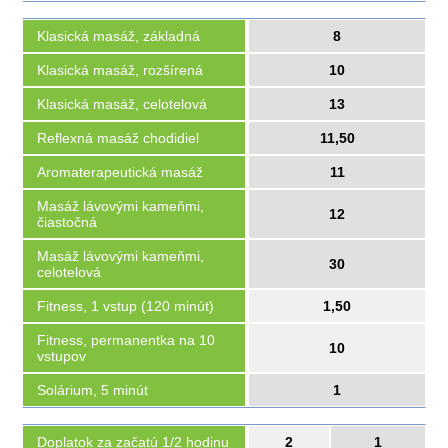
Klasická masáž, základná
8
Klasická masáž, rozšírená
10
Klasická masáž, celotelová
13
Reflexná masáž chodidiel
11,50
Aromaterapeutická masáž
11
Masáž lávovými kameňmi,
12
čiastočná
Masáž lávovými kameňmi,
30
celotelová
Fitness, 1 vstup (120 minút)
1,50
Fitness, permanentka na 10
10
vstupov
Solárium, 5 minút
1
Doplatok za začatú 1/2 hodinu
2
1