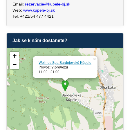
Email:
rezervacie@kupele-bj.sk
Web:
www.kupele-bj.sk
Tel: +421/54 477 4421
Jak se k nám dostanete?
+
×
Wellnes Spa Bardejovské Kúpele
−
Provoz:
V provozu
11:00 - 21:00