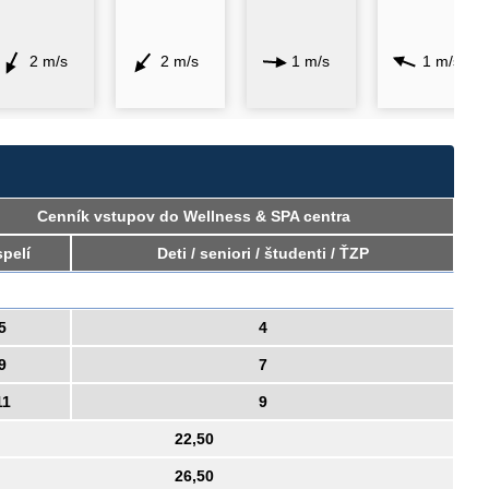
2 m/s
2 m/s
1 m/s
1 m/s
Cenník vstupov do Wellness & SPA centra
pelí
Deti / seniori / študenti / ŤZP
5
4
9
7
11
9
22,50
26,50