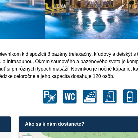
tevníkom k dispozícii 3 bazény (relaxačný, kľudový a detský) s
u a infrasaunou. Okrem saunového a bazénového sveta je komple
ť si pri rôznych typoch masáží. Novinkou je nočné kúpanie, kaž
evádzke celoročne a jeho kapacita dosahuje 120 osôb.
Ako sa k nám dostanete?