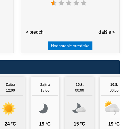
< predch.
3 / 7
ďalšie >
Hodnotenie strediska
Zajtra
Zajtra
10.8.
10.8.
12:00
18:00
00:00
06:00
24 °C
19 °C
15 °C
19 °C