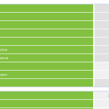
točná
elová
tupov