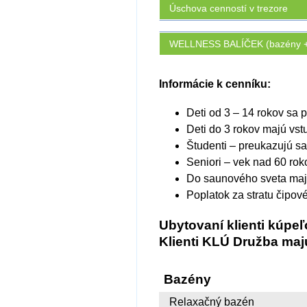
Úschova cenností v trezore
WELLNESS BALÍČEK (bazény + 
Informácie k cenníku:
Deti od 3 – 14 rokov sa
Deti do 3 rokov majú vst
Študenti – preukazujú 
Seniori – vek nad 60 ro
Do saunového sveta majú
Poplatok za stratu čipov
Ubytovaní klienti kúp
Klienti KLÚ Družba ma
Bazény
Relaxačný bazén