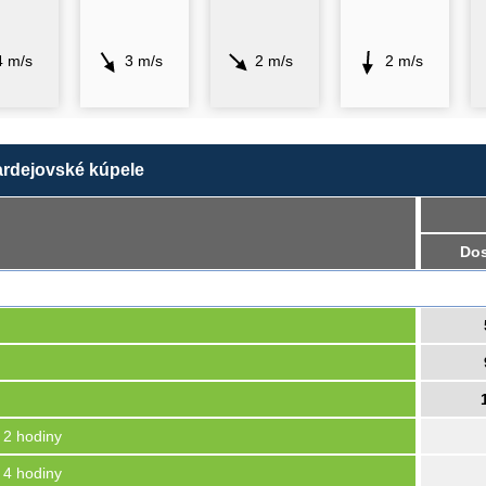
4 m/s
3 m/s
2 m/s
2 m/s
ardejovské kúpele
Dos
, 2 hodiny
, 4 hodiny