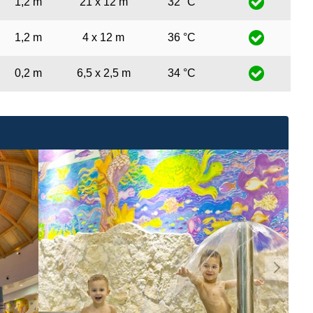
1,2 m
21 x 12 m
32 °C
1,2 m
4 x 12 m
36 °C
0,2 m
6,5 x 2,5 m
34 °C