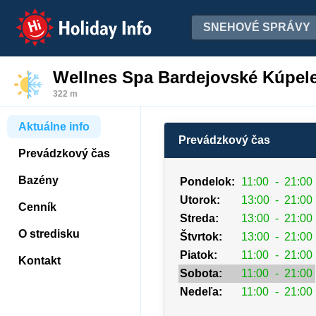
Holiday Info
SNEHOVÉ SPRÁVY
Wellnes Spa Bardejovské Kúpel
322 m
Aktuálne info
Prevádzkový čas
Prevádzkový čas
Bazény
Pondelok:
11:00
-
21:00
Utorok:
13:00
-
21:00
Cenník
Streda:
13:00
-
21:00
O stredisku
Štvrtok:
13:00
-
21:00
Piatok:
11:00
-
21:00
Kontakt
Sobota:
11:00
-
21:00
Nedeľa:
11:00
-
21:00