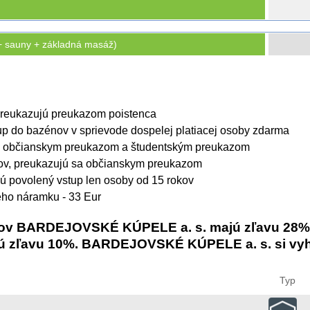
sauny + základná masáž)
 preukazujú preukazom poistenca
up do bazénov v sprievode dospelej platiacej osoby zdarma
sa občianskym preukazom a študentským preukazom
kov, preukazujú sa občianskym preukazom
 povolený vstup len osoby od 15 rokov
ého náramku - 33 Eur
eľov BARDEJOVSKÉ KÚPELE a. s. majú zľavu 28%
jú zľavu 10%. BARDEJOVSKÉ KÚPELE a. s. si vyh
Typ