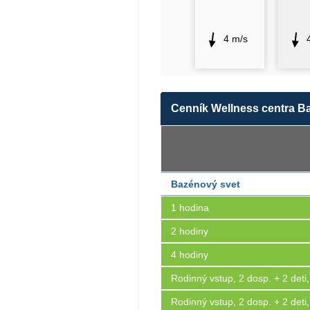
4 m/s
Cenník Wellness centra B
Bazénový svet
1 hodina
2 hodiny
4 hodiny
Rodinný vstup, 2 dosp. + 2 deti
Rodinný vstup, 2 dosp. + 2 deti