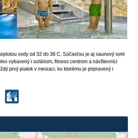
 teplotou vody od 32 do 36 C. Súčasťou je aj saunový svet
x vybavený i soláriom, fitness centrom a návštevníci
dý prvý piatok v mesiaci, ku ktorému je pripravený i