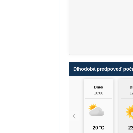
Dlhodobá predpoveď poč
Dnes
D
10:00
1
20 °C
23