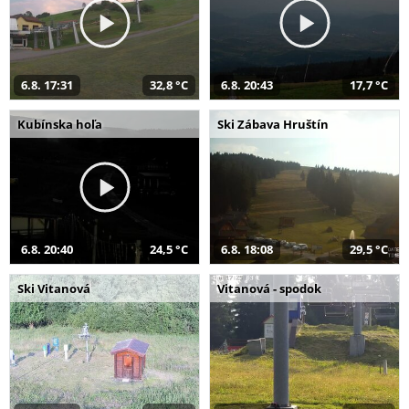
6.8. 17:31
32,8 °C
6.8. 20:43
17,7 °C
Kubínska hoľa
Ski Zábava Hruštín
6.8. 20:40
24,5 °C
6.8. 18:08
29,5 °C
Ski Vitanová
Vitanová - spodok