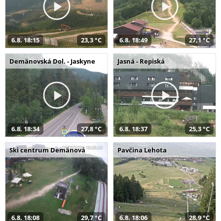
6.8. 18:15
23,3 °C
6.8. 18:49
27,1 °C
Demänovská Dol. - Jaskyne
Jasná - Repiská
6.8. 18:34
27,8 °C
6.8. 18:37
25,3 °C
Ski centrum Demänová
Pavčina Lehota
6.8. 18:08
29,7 °C
6.8. 18:06
28,9 °C