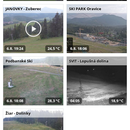
JANOVKY - Zuberec
SKI PARK Oravice
6.8. 19:24
24,5 °C
6.8. 18:06
Podbanské Ski
SVIT - Lopušná dolina
6.8. 18:08
28,3 °C
04:05
18,9 °C
Žiar - Dolinky