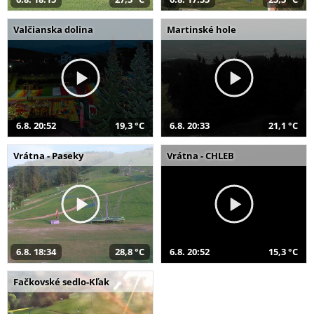
Valčianska dolina
Martinské hole
6.8. 20:52
19,3 °C
6.8. 20:33
21,1 °C
Vrátna - Paseky
Vrátna - CHLEB
6.8. 18:34
28,8 °C
6.8. 20:52
15,3 °C
Fačkovské sedlo-Kľak