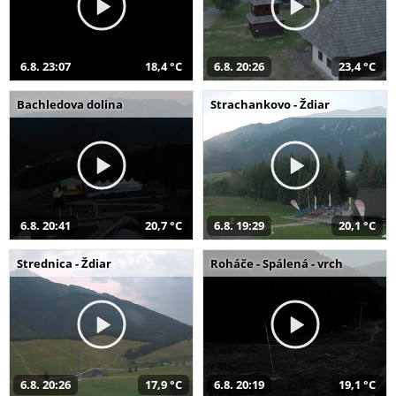
6.8. 23:07
18,4 °C
6.8. 20:26
23,4 °C
Bachledova dolina
Strachankovo - Ždiar
6.8. 20:41
20,7 °C
6.8. 19:29
20,1 °C
Strednica - Ždiar
Roháče - Spálená - vrch
6.8. 20:26
17,9 °C
6.8. 20:19
19,1 °C