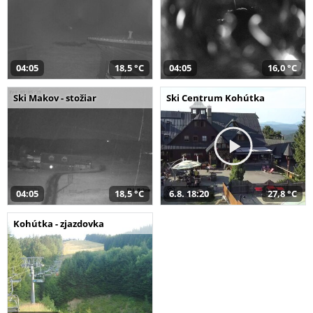
04:05
18,5 °C
04:05
16,0 °C
Ski Makov - stožiar
Ski Centrum Kohútka
04:05
18,5 °C
6.8. 18:20
27,8 °C
Kohútka - zjazdovka