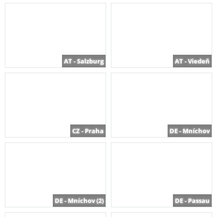
AT - Salzburg
AT - Viedeň
CZ - Praha
DE - Mníchov
DE - Mníchov (2)
DE - Passau