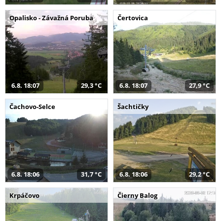
Opalisko - Závažná Poruba
Čertovica
6.8. 18:07
29,3 °C
6.8. 18:07
27,9 °C
Čachovo-Selce
Šachtičky
6.8. 18:06
31,7 °C
6.8. 18:06
29,2 °C
Krpáčovo
Čierny Balog