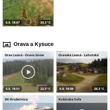
6.8. 18:07
29,3 °C
Orava a Kysuce
Orav.Lesná - Orava Snow
Oravská Lesná - Lehotská
6.8. 18:51
22,5 °C
6.8. 18:08
26,3 °C
Ski Krušetnica
Kubínska hoľa