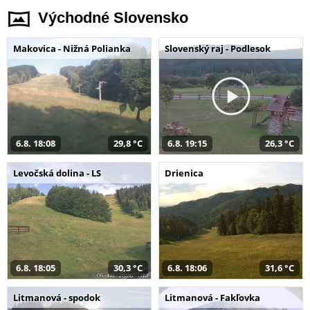
Východné Slovensko
Makovica - Nižná Polianka
Slovenský raj - Podlesok
6.8. 18:08
29,8 °C
6.8. 19:15
26,3 °C
Levočská dolina - LS
Drienica
6.8. 18:05
30,3 °C
6.8. 18:06
31,6 °C
Litmanová - spodok
Litmanová - Fakľovka