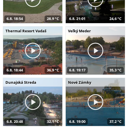
6.8. 18:54
28,9 °C
6.8. 21:01
24,6 °C
Thermal Resort Vadaš
Veľký Meder
6.8. 18:44
36,9 °C
6.8. 19:17
35,3 °C
Dunajská Streda
Nové Zámky
6.8. 20:48
32,1 °C
6.8. 19:00
37,2 °C