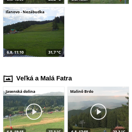
Iľanovo - Nezábudka
6.8. 11:10
31,7 °C
Veľká a Malá Fatra
Jasenská dolina
Malinô Brdo
6.8. 18:15
27,3 °C
6.8. 17:55
23,3 °C