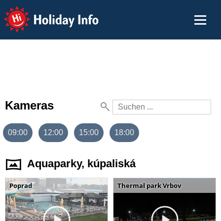
Holiday Info
Kameras
09:00
12:00
15:00
18:00
Aquaparky, kúpaliská
Poprad
Thermal park Vrbov