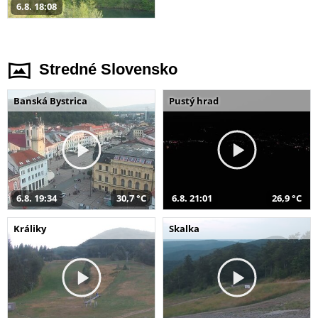
6.8. 18:08
Stredné Slovensko
Banská Bystrica
Pustý hrad
6.8. 19:34
30,7 °C
6.8. 21:01
26,9 °C
Králiky
Skalka