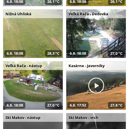
6.8. 18:08
26,1 °C
6.8. 18:08
26,1 °C
Nižná Uhliská
Veľká Rača - Dedovka
6.8. 18:08
28,3 °C
6.8. 18:08
27,0 °C
Veľká Rača - nástup
Kasárne - Javorníky
6.8. 18:08
27,0 °C
6.8. 17:52
27,8 °C
Ski Makov - nástup
Ski Makov - vrch