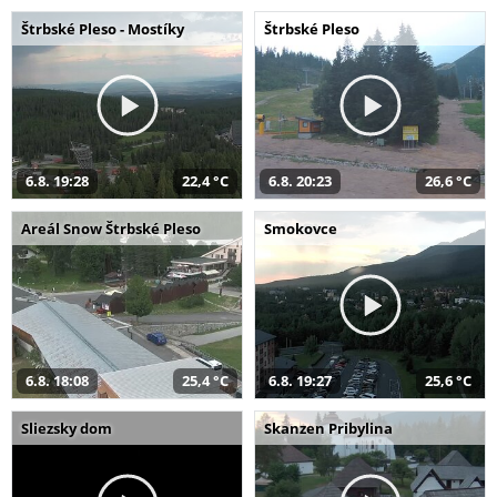
Štrbské Pleso - Mostíky
Štrbské Pleso
6.8. 19:28
22,4 °C
6.8. 20:23
26,6 °C
Areál Snow Štrbské Pleso
Smokovce
6.8. 18:08
25,4 °C
6.8. 19:27
25,6 °C
Sliezsky dom
Skanzen Pribylina