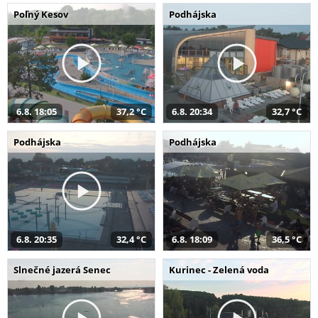
Poľný Kesov
Podhájska
6.8. 18:05
37,2 °C
6.8. 20:34
32,7 °C
Podhájska
Podhájska
6.8. 20:35
32,4 °C
6.8. 18:09
36,5 °C
Slnečné jazerá Senec
Kurinec - Zelená voda