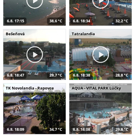
6.8. 17:15
38,6 °C
6.8. 18:34
32,2 °C
Bešeňová
Tatralandia
6.8. 18:47
29,7 °C
6.8. 18:38
28,8 °C
TK Novolandia - Rapovce
AQUA - VITAL PARK Lúčky
6.8. 18:09
34,7 °C
6.8. 18:08
29,8 °C