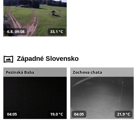
6.8. 09:08
33,1 °C
Západné Slovensko
Pezinská Baba
Zochova chata
04:05
19,0 °C
04:05
21,9 °C