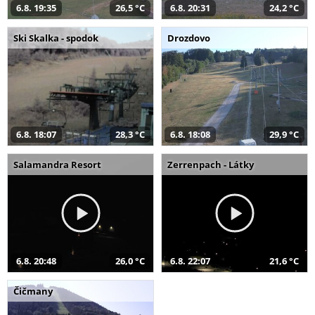
6.8. 19:35
26,5 °C
6.8. 20:31
24,2 °C
Ski Skalka - spodok
Drozdovo
6.8. 18:07
28,3 °C
6.8. 18:08
29,9 °C
Salamandra Resort
Zerrenpach - Látky
6.8. 20:48
26,0 °C
6.8. 22:07
21,6 °C
Čičmany