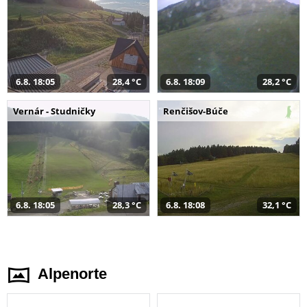
6.8. 18:05
28,4 °C
6.8. 18:09
28,2 °C
Vernár - Studničky
Renčišov-Búče
6.8. 18:05
28,3 °C
6.8. 18:08
32,1 °C
Alpenorte