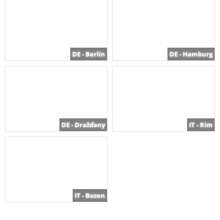
DE - Berlín
DE - Hamburg
DE - Dražďany
IT - Rím
IT - Bozen