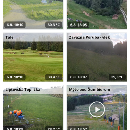
6.8. 18:10
30,3 °C
6.8. 18:05
Tále
Závažná Poruba - vlek
6.8. 18:10
30,4 °C
6.8. 18:07
29,3 °C
Liptovská Teplička
Mýto pod Ďumbierom
6.8. 18:09
28,2 °C
6.8. 18:57