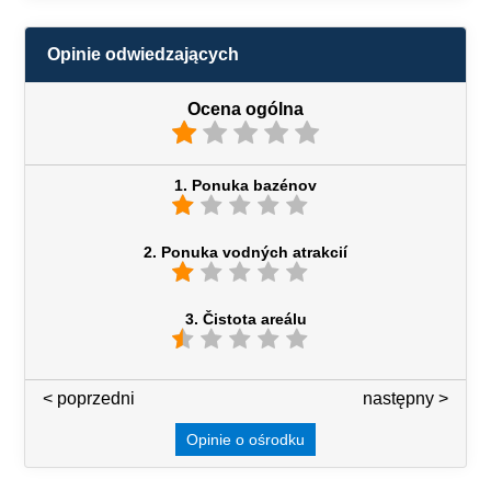
Opinie odwiedzających
Ocena ogólna
1. Ponuka bazénov
2. Ponuka vodných atrakcií
3. Čistota areálu
< poprzedni
3 / 7
następny >
Opinie o ośrodku