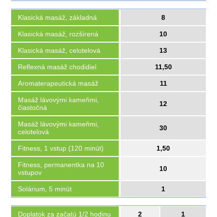
Klasická masáž, základná
8
Klasická masáž, rozšírená
10
Klasická masáž, celotelová
13
Reflexná masáž chodidiel
11,50
Aromaterapeutická masáž
11
Masáž lávovými kameňmi,
12
čiastočná
Masáž lávovými kameňmi,
30
celotelová
Fitness, 1 vstup (120 minút)
1,50
Fitness, permanentka na 10
10
vstupov
Solárium, 5 minút
1
Doplatok za začatú 1/2 hodinu
2
1