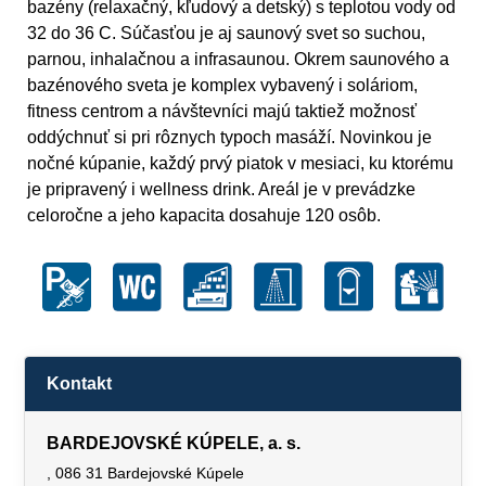
bazény (relaxačný, kľudový a detský) s teplotou vody od
32 do 36 C. Súčasťou je aj saunový svet so suchou,
parnou, inhalačnou a infrasaunou. Okrem saunového a
bazénového sveta je komplex vybavený i soláriom,
fitness centrom a návštevníci majú taktiež možnosť
oddýchnuť si pri rôznych typoch masáží. Novinkou je
nočné kúpanie, každý prvý piatok v mesiaci, ku ktorému
je pripravený i wellness drink. Areál je v prevádzke
celoročne a jeho kapacita dosahuje 120 osôb.
Kontakt
BARDEJOVSKÉ KÚPELE, a. s.
, 086 31 Bardejovské Kúpele