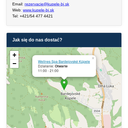
Email:
rezervacie@kupele-bj.sk
Web:
www.kupele-bj.sk
Tel: +421/54 477 4421
Jak się do nas dostać?
+
×
Wellnes Spa Bardejovské Kúpele
−
Działanie:
Otwarte
11:00 - 21:00