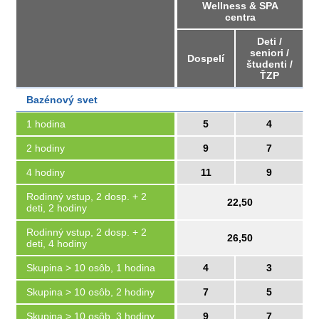
Wellness & SPA
centra
Deti /
seniori /
Dospelí
študenti /
ŤZP
Bazénový svet
1 hodina
5
4
2 hodiny
9
7
4 hodiny
11
9
Rodinný vstup, 2 dosp. + 2
22,50
deti, 2 hodiny
Rodinný vstup, 2 dosp. + 2
26,50
deti, 4 hodiny
Skupina > 10 osôb, 1 hodina
4
3
Skupina > 10 osôb, 2 hodiny
7
5
Skupina > 10 osôb, 3 hodiny
9
7