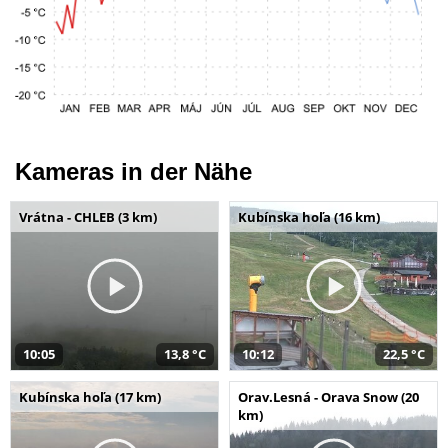
Kameras in der Nähe
Vrátna - CHLEB (3 km)
Kubínska hoľa (16 km)
10:05
13,8 °C
10:12
22,5 °C
Kubínska hoľa (17 km)
Orav.Lesná - Orava Snow (20
km)