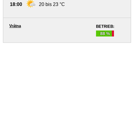
18:00
20 bis 23 °C
Vrátna
BETRIEB:
88 %