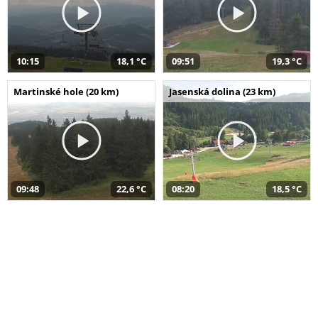
10:15
18,1 °C
09:51
19,3 °C
Martinské hole (20 km)
Jasenská dolina (23 km)
09:48
22,6 °C
08:20
18,5 °C