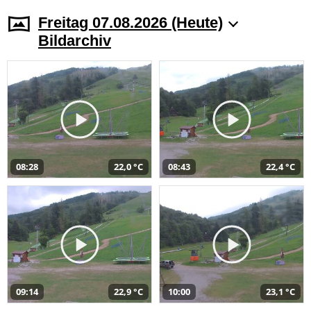
Freitag 07.08.2026 (Heute)
Bildarchiv
08:28
22,0 °C
08:43
22,4 °C
09:14
22,9 °C
10:00
23,1 °C