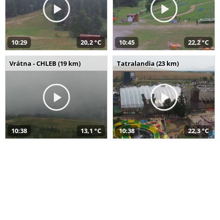
10:29
20,2 °C
10:45
22,2 °C
Vrátna - CHLEB (19 km)
Tatralandia (23 km)
10:38
13,1 °C
10:38
22,3 °C