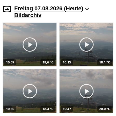
Freitag 07.08.2026 (Heute)
Bildarchiv
10:07
18,6 °C
10:15
18,1 °C
10:30
18,4 °C
10:47
20,0 °C