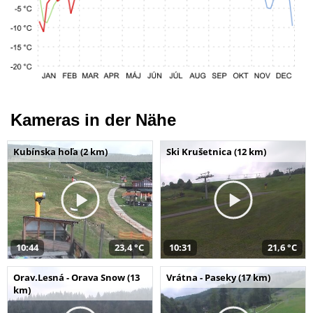
Kameras in der Nähe
Kubínska hoľa (2 km)
Ski Krušetnica (12 km)
10:44
23,4 °C
10:31
21,6 °C
Orav.Lesná - Orava Snow (13
Vrátna - Paseky (17 km)
km)