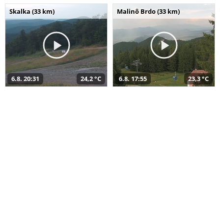
Skalka (33 km)
Malinô Brdo (33 km)
6.8. 20:31
24,2 °C
6.8. 17:55
23,3 °C