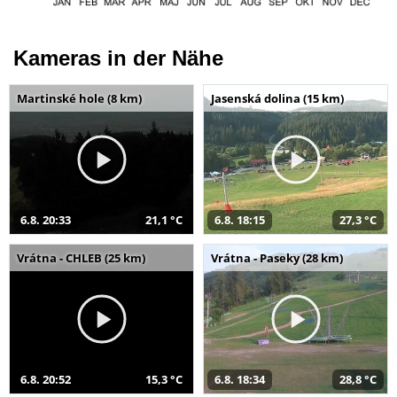
Kameras in der Nähe
Martinské hole (8 km)
Jasenská dolina (15 km)
6.8. 20:33
21,1 °C
6.8. 18:15
27,3 °C
Vrátna - CHLEB (25 km)
Vrátna - Paseky (28 km)
6.8. 20:52
15,3 °C
6.8. 18:34
28,8 °C