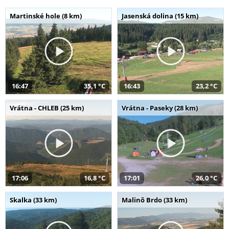
Martinské hole (8 km)
Jasenská dolina (15 km)
16:47
35,1 °C
16:43
23,2 °C
Vrátna - CHLEB (25 km)
Vrátna - Paseky (28 km)
17:06
16,8 °C
17:01
26,0 °C
Skalka (33 km)
Malinô Brdo (33 km)