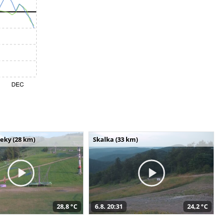
seky (28 km)
Skalka (33 km)
28,8 °C
6.8. 20:31
24,2 °C