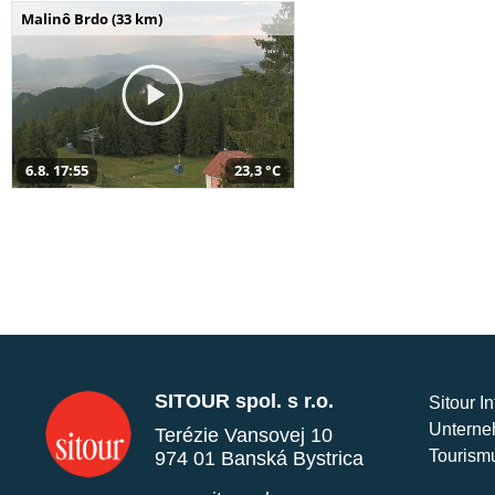
Malinô Brdo (33 km)
6.8. 17:55
23,3 °C
SITOUR spol. s r.o.
Sitour I
Unterne
Terézie Vansovej 10
Tourism
974 01 Banská Bystrica