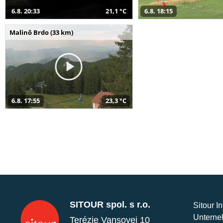
6.8. 20:33
21,1 °C
6.8. 18:15
Malinô Brdo (33 km)
6.8. 17:55
23,3 °C
SITOUR spol. s r.o.
Sitour I
Unterne
Terézie Vansovej 10