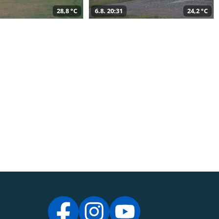
28,8 °C
6.8. 20:31
24,2 °C