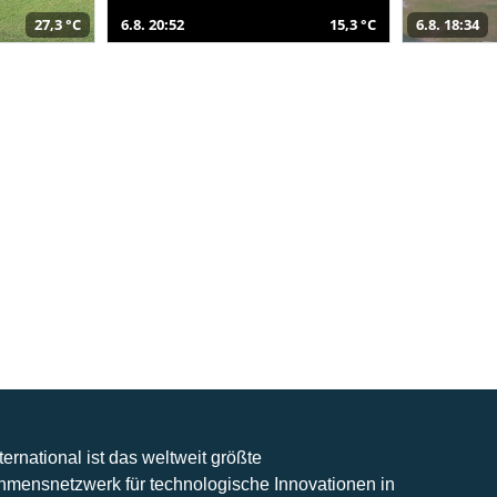
27,3 °C
6.8. 20:52
15,3 °C
6.8. 18:34
nternational ist das weltweit größte
hmensnetzwerk für technologische Innovationen in