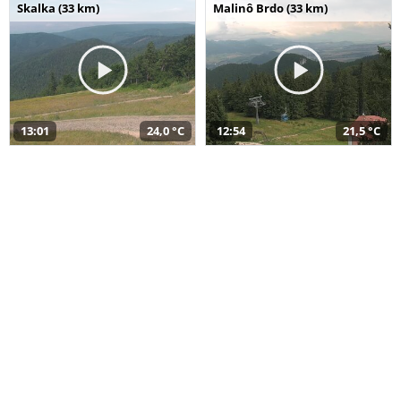
Skalka (33 km)
Malinô Brdo (33 km)
13:01
24,0 °C
12:54
21,5 °C