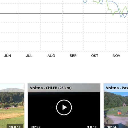
Vrátna - CHLEB (25 km)
Vrátna - Pa
18,8 °C
20:52
9,8 °C
18:34