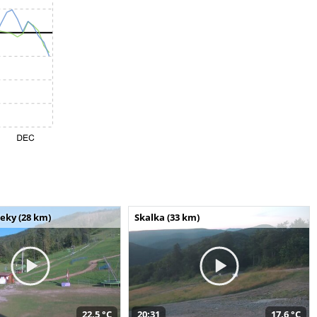
seky (28 km)
Skalka (33 km)
22,5 °C
20:31
17,6 °C