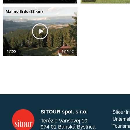
Malinô Brdo (33 km)
17:55
17,1 °C
SITOUR spol. s r.o.
Sitour I
Unterne
Terézie Vansovej 10
Tourism
974 01 Banská Bystrica