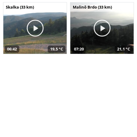
Skalka (33 km)
Malinô Brdo (33 km)
06:42
19,5 °C
07:20
21,1 °C