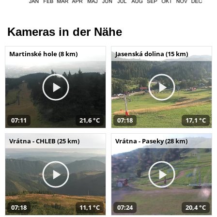
Kameras in der Nähe
Martinské hole (8 km)
Jasenská dolina (15 km)
07:11
21,6 °C
07:18
17,1 °C
Vrátna - CHLEB (25 km)
Vrátna - Paseky (28 km)
07:18
11,1 °C
07:24
20,4 °C