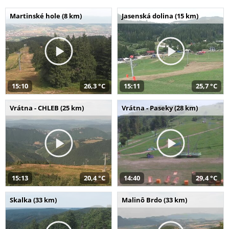
Martinské hole (8 km)
Jasenská dolina (15 km)
15:10
26,3 °C
15:11
25,7 °C
Vrátna - CHLEB (25 km)
Vrátna - Paseky (28 km)
15:13
20,4 °C
14:40
29,4 °C
Skalka (33 km)
Malinô Brdo (33 km)