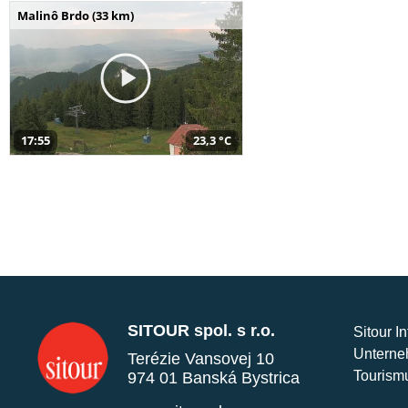
Malinô Brdo (33 km)
17:55
23,3 °C
SITOUR spol. s r.o.
Sitour I
Unterne
Terézie Vansovej 10
Tourism
974 01 Banská Bystrica