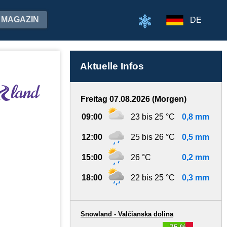
MAGAZIN
DE
Aktuelle Infos
Freitag 07.08.2026 (Morgen)
09:00
23 bis 25 °C
0,8 mm
12:00
25 bis 26 °C
0,5 mm
15:00
26 °C
0,2 mm
18:00
22 bis 25 °C
0,3 mm
Snowland - Valčianska dolina
75 %