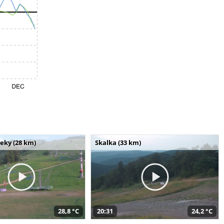
seky (28 km)
Skalka (33 km)
28,8 °C
20:31
24,2 °C