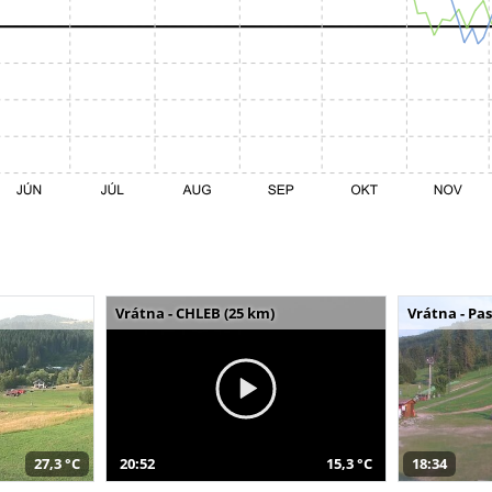
Vrátna - CHLEB (25 km)
Vrátna - Pa
27,3 °C
20:52
15,3 °C
18:34