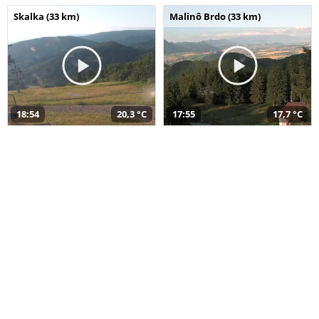
Skalka (33 km)
Malinô Brdo (33 km)
18:54
20,3 °C
17:55
17,7 °C