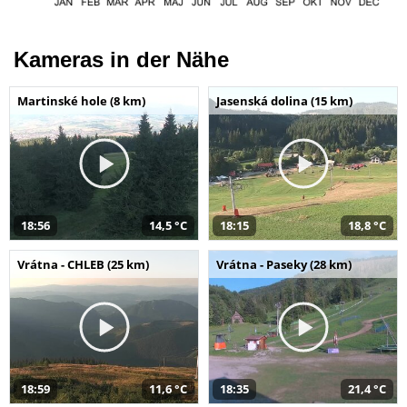
Kameras in der Nähe
Martinské hole (8 km)
Jasenská dolina (15 km)
18:56
14,5 °C
18:15
18,8 °C
Vrátna - CHLEB (25 km)
Vrátna - Paseky (28 km)
18:59
11,6 °C
18:35
21,4 °C