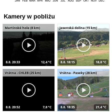
Kamery w pobliżu
Martinské hole (8 km)
Jasenská dolina (15 km)
8.8. 20:33
12,4 °C
8.8. 18:15
18,8 °C
Vrátna - CHLEB (25 km)
Vrátna - Paseky (28 km)
8.8. 20:52
7,8 °C
8.8. 18:35
21,4 °C