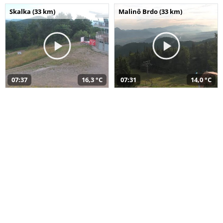
Skalka (33 km)
Malinô Brdo (33 km)
07:37
16,3 °C
07:31
14,0 °C