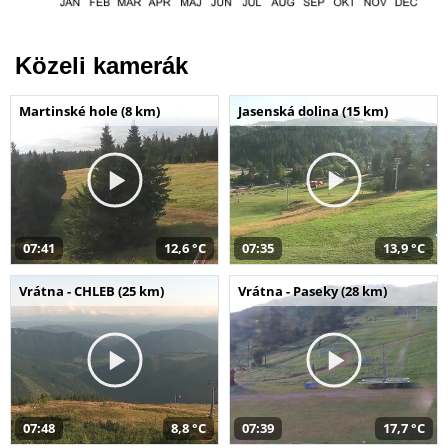
Közeli kamerák
Martinské hole (8 km)
Jasenská dolina (15 km)
07:41
12,6 °C
07:35
13,9 °C
Vrátna - CHLEB (25 km)
Vrátna - Paseky (28 km)
07:48
8,8 °C
07:39
17,7 °C