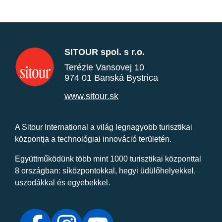
SITOUR spol. s r.o.
Terézie Vansovej 10
974 01 Banská Bystrica
www.sitour.sk
A Sitour International a világ legnagyobb turisztikai
központja a technológiai innováció területén.
Együttműködünk több mint 1000 turisztikai központtal
8 országban: síközpontokkal, hegyi üdülőhelyekkel,
uszodákkal és egyebekkel.