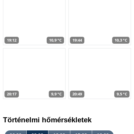
19:12
10,9 °C
19:44
10,3 °C
20:17
9,9 °C
20:49
9,5 °C
Történelmi hőmérsékletek