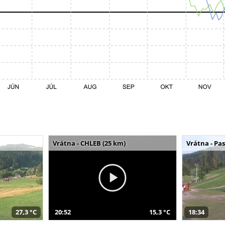
Vrátna - CHLEB (25 km)
Vrátna - Pa
27,3 °C
20:52
15,3 °C
18:34