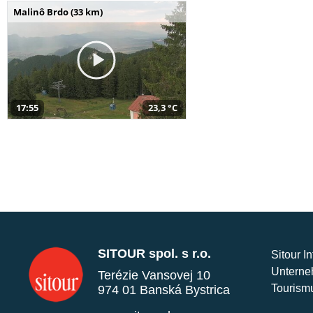
Malinô Brdo (33 km)
17:55
23,3 °C
SITOUR spol. s r.o.
Sitour I
Unterne
Terézie Vansovej 10
Tourism
974 01 Banská Bystrica