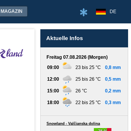
MAGAZIN
DE
Aktuelle Infos
Freitag 07.08.2026 (Morgen)
09:00
23 bis 25 °C
0,8 mm
12:00
25 bis 26 °C
0,5 mm
15:00
26 °C
0,2 mm
18:00
22 bis 25 °C
0,3 mm
Snowland - Valčianska dolina
75 %