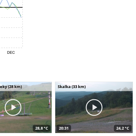
seky (28 km)
Skalka (33 km)
28,8 °C
20:31
24,2 °C