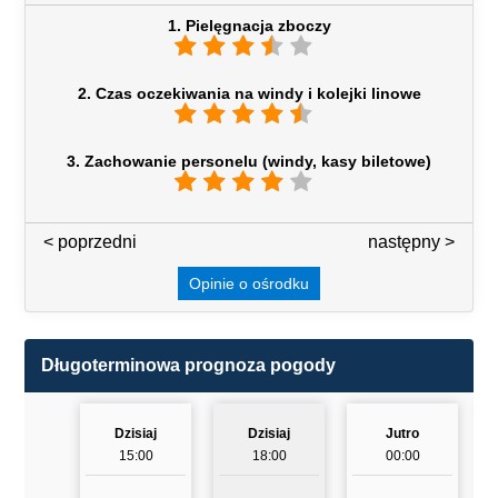
1. Pielęgnacja zboczy
2. Czas oczekiwania na windy i kolejki linowe
3. Zachowanie personelu (windy, kasy biletowe)
< poprzedni
3 / 7
następny >
Opinie o ośrodku
Długoterminowa prognoza pogody
Dzisiaj
Dzisiaj
Jutro
15:00
18:00
00:00