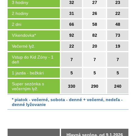
3 hodiny
32
27
23
2 hodiny
31
26
22
2 dni
66
58
48
Víkendovka*
92
82
73
Večerné lyž.
22
20
19
Vstup do Kid Zóny - 1
7
7
7
deň
1 jazda - bežkári
5
5
5
Super sezónka s
330
290
240
večerným lyž.
* piatok - večerné, sobota - denné + večerné, nedeľa -
denné lyžovanie
Hlavná sezóna, od 9.1.2026