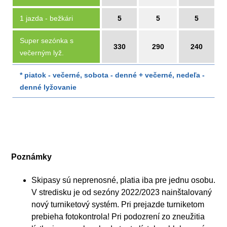
1 jazda - bežkári
5
5
5
Super sezónka s
330
290
240
večerným lyž.
* piatok - večerné, sobota - denné + večerné, nedeľa -
denné lyžovanie
Poznámky
Skipasy sú neprenosné, platia iba pre jednu osobu.
V stredisku je od sezóny 2022/2023 nainštalovaný
nový turniketový systém. Pri prejazde turniketom
prebieha fotokontrola! Pri podozrení zo zneužitia