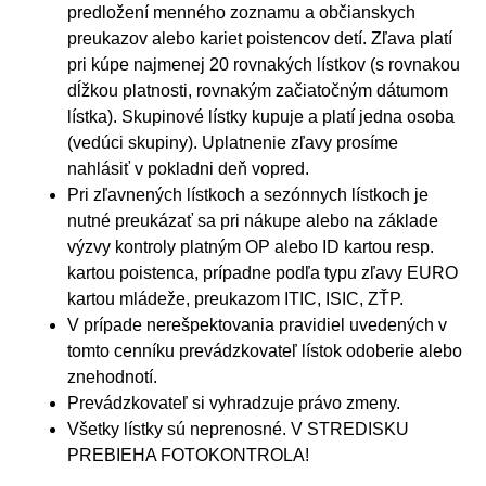
predložení menného zoznamu a občianskych
preukazov alebo kariet poistencov detí. Zľava platí
pri kúpe najmenej 20 rovnakých lístkov (s rovnakou
dĺžkou platnosti, rovnakým začiatočným dátumom
lístka). Skupinové lístky kupuje a platí jedna osoba
(vedúci skupiny). Uplatnenie zľavy prosíme
nahlásiť v pokladni deň vopred.
Pri zľavnených lístkoch a sezónnych lístkoch je
nutné preukázať sa pri nákupe alebo na základe
výzvy kontroly platným OP alebo ID kartou resp.
kartou poistenca, prípadne podľa typu zľavy EURO
kartou mládeže, preukazom ITIC, ISIC, ZŤP.
V prípade nerešpektovania pravidiel uvedených v
tomto cenníku prevádzkovateľ lístok odoberie alebo
znehodnotí.
Prevádzkovateľ si vyhradzuje právo zmeny.
Všetky lístky sú neprenosné. V STREDISKU
PREBIEHA FOTOKONTROLA!