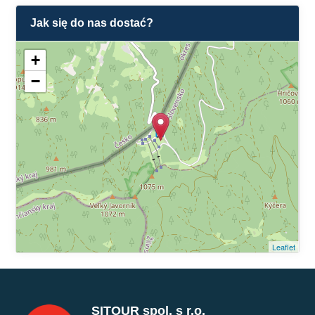
Jak się do nas dostać?
+
−
Leaflet
SITOUR spol. s r.o.