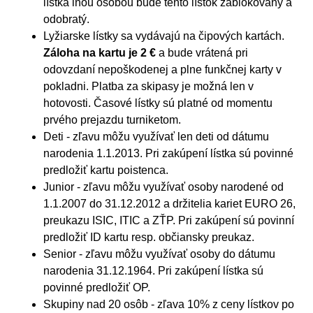
lístka inou osobou bude tento lístok zablokovaný a
odobratý.
Lyžiarske lístky sa vydávajú na čipových kartách.
Záloha na kartu je 2 €
a bude vrátená pri
odovzdaní nepoškodenej a plne funkčnej karty v
pokladni. Platba za skipasy je možná len v
hotovosti. Časové lístky sú platné od momentu
prvého prejazdu turniketom.
Deti - zľavu môžu využívať len deti od dátumu
narodenia 1.1.2013. Pri zakúpení lístka sú povinné
predložiť kartu poistenca.
Junior - zľavu môžu využívať osoby narodené od
1.1.2007 do 31.12.2012 a držitelia kariet EURO 26,
preukazu ISIC, ITIC a ZŤP. Pri zakúpení sú povinní
predložiť ID kartu resp. občiansky preukaz.
Senior - zľavu môžu využívať osoby do dátumu
narodenia 31.12.1964. Pri zakúpení lístka sú
povinné predložiť OP.
Skupiny nad 20 osôb - zľava 10% z ceny lístkov po