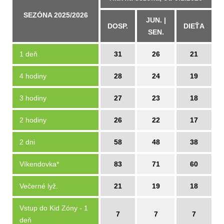
SEZÓNA 2025/2026
JUN. |
DOSP.
DIEŤA
SEN.
1 deň
31
26
21
4 hodiny
28
24
19
3 hodiny
27
23
18
2 hodiny
26
22
17
2 dni
58
48
38
Víkendovka*
83
71
60
Večerné lyž.
21
19
18
Vstup do Kid Zóny - 1
7
7
7
deň