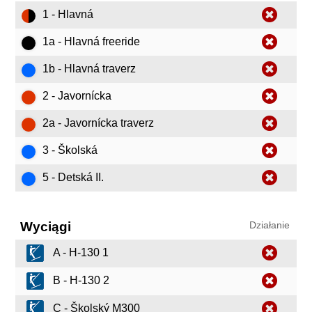
1 - Hlavná
1a - Hlavná freeride
1b - Hlavná traverz
2 - Javornícka
2a - Javornícka traverz
3 - Školská
5 - Detská II.
Wyciągi
Działanie
A - H-130 1
B - H-130 2
C - Školský M300