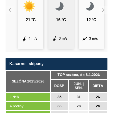
21 °C
16 °C
12 °C
4 m/s
3 m/s
3 m/s
Kasárne - skipasy
TOP sezóna, do 8.1.2026
SEZÓNA 2025/2026
JUN. |
DOSP.
DIEŤA
SEN.
1 deň
35
31
26
4 hodiny
33
28
24