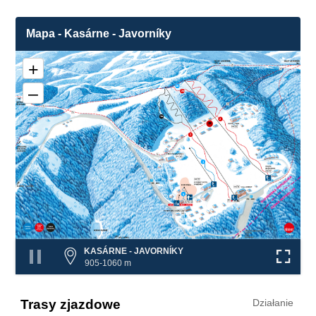
Mapa - Kasárne - Javorníky
+
–
1b
2a
1a
2
1
3
❌
❌
5
❌
❌
❌
KASÁRNE - JAVORNÍKY
905-1060 m
Trasy zjazdowe
Działanie