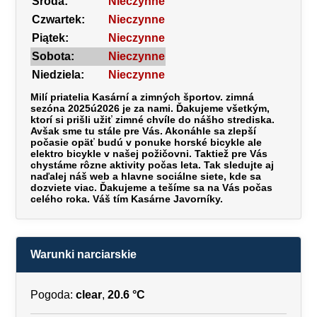
Środa:
Nieczynne
Czwartek:
Nieczynne
Piątek:
Nieczynne
Sobota:
Nieczynne
Niedziela:
Nieczynne
Milí priatelia Kasární a zimných športov. zimná
sezóna 2025ú2026 je za nami. Ďakujeme všetkým,
ktorí si prišli užiť zimné chvíle do nášho strediska.
Avšak sme tu stále pre Vás. Akonáhle sa zlepší
počasie opäť budú v ponuke horské bicykle ale
elektro bicykle v našej požičovni. Taktiež pre Vás
chystáme rôzne aktivity počas leta. Tak sledujte aj
naďalej náš web a hlavne sociálne siete, kde sa
dozviete viac. Ďakujeme a tešíme sa na Vás počas
celého roka. Váš tím Kasárne Javorníky.
Warunki narciarskie
Pogoda:
clear
,
20.6 °C