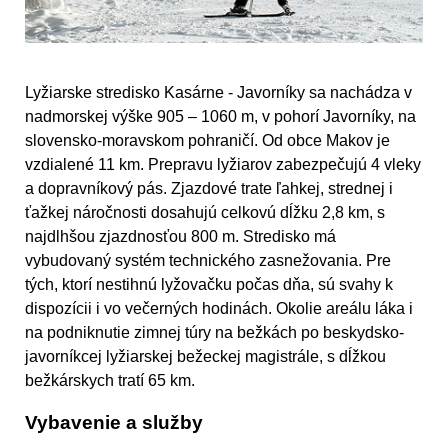
Lyžiarske stredisko Kasárne - Javorníky sa nachádza v
nadmorskej výške 905 – 1060 m, v pohorí Javorníky, na
slovensko-moravskom pohraničí. Od obce Makov je
vzdialené 11 km. Prepravu lyžiarov zabezpečujú 4 vleky
a dopravníkový pás. Zjazdové trate ľahkej, strednej i
ťažkej náročnosti dosahujú celkovú dĺžku 2,8 km, s
najdlhšou zjazdnosťou 800 m. Stredisko má
vybudovaný systém technického zasnežovania. Pre
tých, ktorí nestihnú lyžovačku počas dňa, sú svahy k
dispozícii i vo večerných hodinách. Okolie areálu láka i
na podniknutie zimnej túry na bežkách po beskydsko-
javorníkcej lyžiarskej bežeckej magistrále, s dĺžkou
bežkárskych tratí 65 km.
Vybavenie a služby