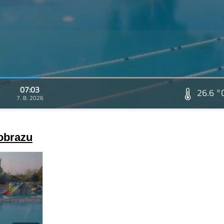
07:03
26.6 °
7. 8. 2026
 obrazu