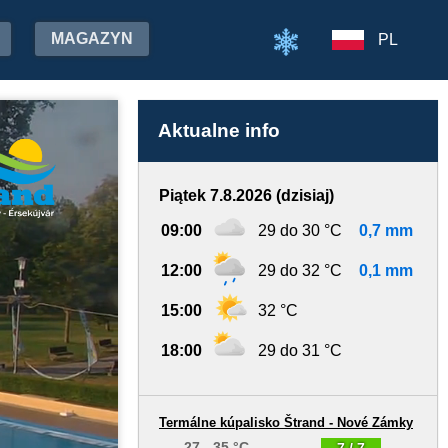
MAGAZYN
PL
Aktualne info
Piątek 7.8.2026 (dzisiaj)
09:00
29 do 30 °C
0,7 mm
12:00
29 do 32 °C
0,1 mm
15:00
32 °C
18:00
29 do 31 °C
Termálne kúpalisko Štrand - Nové Zámky
27 - 35 °C
7 / 7