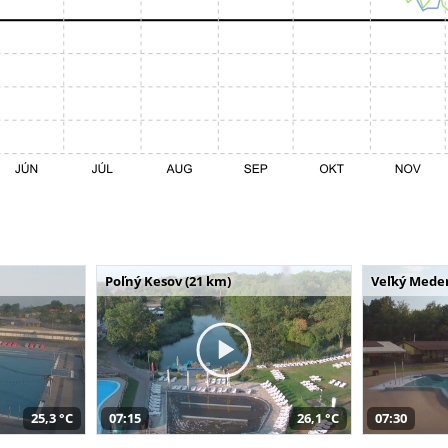
Poľný Kesov (21 km)
Veľký Meder
25,3 °C
07:15
26,1 °C
07:30