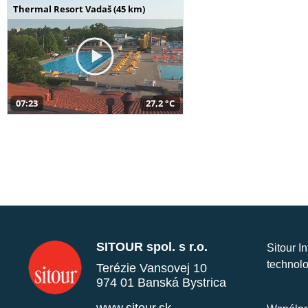
Thermal Resort Vadaš (45 km)
07:23
27,2 °C
SITOUR spol. s r.o.
Sitour I
technolo
Terézie Vansovej 10
974 01 Banská Bystrica
www.sitour.sk