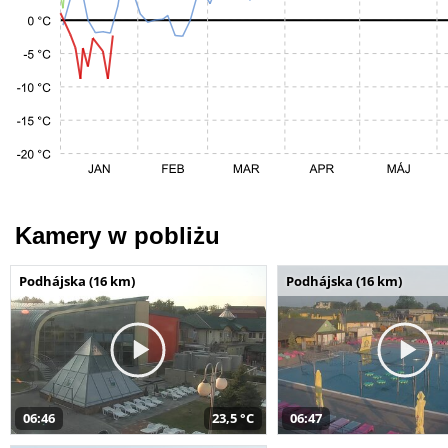
Kamery w pobliżu
Podhájska (16 km)
Podhájska (16 km)
06:46
23,5 °C
06:47