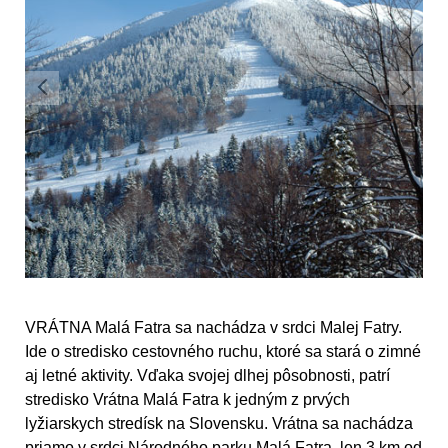
VRÁTNA Malá Fatra sa nachádza v srdci Malej Fatry.
Ide o stredisko cestovného ruchu, ktoré sa stará o zimné
aj letné aktivity. Vďaka svojej dlhej pôsobnosti, patrí
stredisko Vrátna Malá Fatra k jedným z prvých
lyžiarskych stredísk na Slovensku. Vrátna sa nachádza
priamo v srdci Národného parku Malá Fatra, len 3 km od