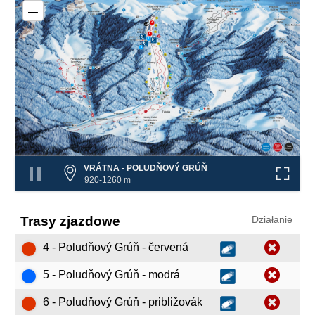
–
4
13
6
❌
7
❌
❌
5
VRÁTNA - POLUDŇOVÝ GRÚŇ
920-1260 m
Trasy zjazdowe
Działanie
4 - Poludňový Grúň - červená
5 - Poludňový Grúň - modrá
6 - Poludňový Grúň - približovák