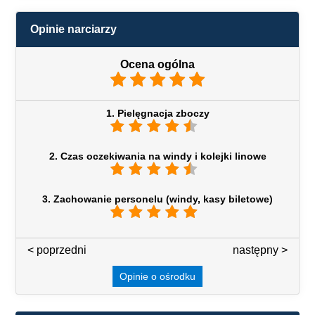
Opinie narciarzy
Ocena ogólna
1. Pielęgnacja zboczy
2. Czas oczekiwania na windy i kolejki linowe
3. Zachowanie personelu (windy, kasy biletowe)
< poprzedni
3 / 7
następny >
Opinie o ośrodku