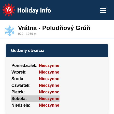
Holiday Info
Vrátna - Poludňový Grúň
920 - 1260 m
Godziny otwarcia
Poniedziałek:
Nieczynne
Wtorek:
Nieczynne
Środa:
Nieczynne
Czwartek:
Nieczynne
Piątek:
Nieczynne
Sobota:
Nieczynne
Niedziela:
Nieczynne