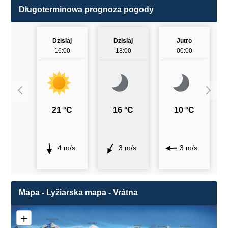
Długoterminowa prognoza pogody
Dzisiaj
Dzisiaj
Jutro
16:00
18:00
00:00
21 °C
16 °C
10 °C
4 m/s
3 m/s
3 m/s
Mapa - Lyžiarska mapa - Vrátna
+