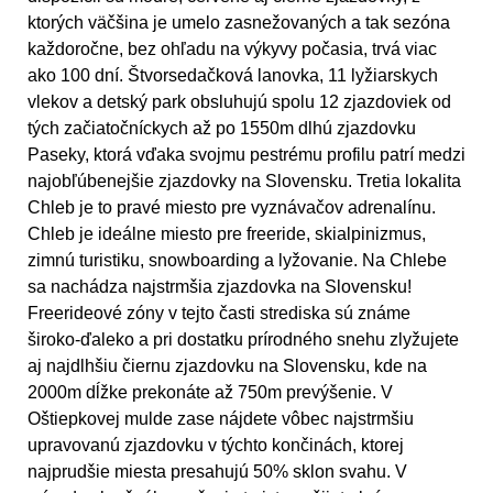
ktorých väčšina je umelo zasnežovaných a tak sezóna
každoročne, bez ohľadu na výkyvy počasia, trvá viac
ako 100 dní. Štvorsedačková lanovka, 11 lyžiarskych
vlekov a detský park obsluhujú spolu 12 zjazdoviek od
tých začiatočníckych až po 1550m dlhú zjazdovku
Paseky, ktorá vďaka svojmu pestrému profilu patrí medzi
najobľúbenejšie zjazdovky na Slovensku. Tretia lokalita
Chleb je to pravé miesto pre vyznávačov adrenalínu.
Chleb je ideálne miesto pre freeride, skialpinizmus,
zimnú turistiku, snowboarding a lyžovanie. Na Chlebe
sa nachádza najstrmšia zjazdovka na Slovensku!
Freerideové zóny v tejto časti strediska sú známe
široko-ďaleko a pri dostatku prírodného snehu zlyžujete
aj najdlhšiu čiernu zjazdovku na Slovensku, kde na
2000m dĺžke prekonáte až 750m prevýšenie. V
Oštiepkovej mulde zase nájdete vôbec najstrmšiu
upravovanú zjazdovku v týchto končinách, ktorej
najprudšie miesta presahujú 50% sklon svahu. V