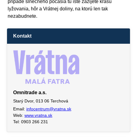
prípade slnečného počasia tu iste zažijete krásu
lyžovania, hôr a Vrátnej doliny, na ktorú len tak
nezabudnete.
Kontakt
Omnitrade a.s.
Starý Dvor, 013 06 Terchová
Email:
infocentrum@vratna.sk
Web:
www.vratna.sk
Tel: 0903 266 231