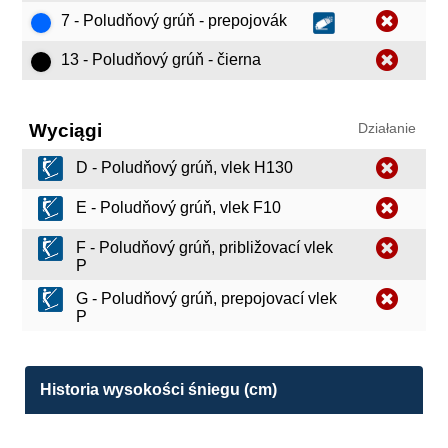
7 - Poludňový grúň - prepojovák
13 - Poludňový grúň - čierna
Wyciągi
Działanie
D - Poludňový grúň, vlek H130
E - Poludňový grúň, vlek F10
F - Poludňový grúň, približovací vlek
P
G - Poludňový grúň, prepojovací vlek
P
Historia wysokości śniegu (cm)