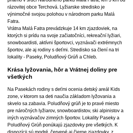
rázovitej obce Terchová. Lyžiarske stredisko je
výnimočné svojou polohou v národnom parku Malá
Fatra.
Vrátna Malá Fatra prevádzkuje 14 km zjazdoviek, na
ktorých si prídu na svoje začiatočníci, rekreační lyžiari,
snowboardisti, aktívni športovci, vyznávači extrémnych
športov, ale aj rodiny s deťmi. Stredisko sa člení na tri
lokality - Paseky, Poludňový Grúň a Chleb.
Krása lyžovania, hôr a Vrátnej doliny pre
všetkých
Na Pasekách rodiny s deťmi ocenia detský areál Kids
zone, v ktorom sa deti naučia základom lyžovania a
skvelo sa zabavia. Poludňový grúň je to pravé miesto
pre náročných lyžiarov, snowboardistov, ski alpinistov a
iných vyznávačov zimných športov. Lokality Paseky a
Poludňový Grúň ponúkajú zjazdovky pre všetkých. K
dispozícii sú modré, červené aj čierne zjazdovky, z