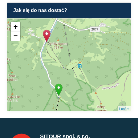
Jak się do nas dostać?
+
−
Leaflet
SITOUR spol. s r.o.