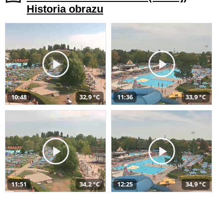
Historia obrazu
10:48
32,9 °C
11:36
33,9 °C
11:51
34,2 °C
12:25
34,9 °C