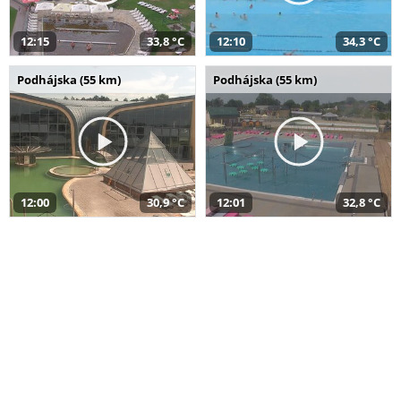
12:15
33,8 °C
12:10
34,3 °C
Podhájska (55 km)
Podhájska (55 km)
12:00
30,9 °C
12:01
32,8 °C