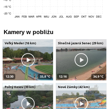
Kamery w pobliżu
Veľký Meder (16 km)
Slnečné jazerá Senec (29 km)
12:30
33,8 °C
12:16
34,9 °C
Poľný Kesov (39 km)
Nové Zámky (42 km)