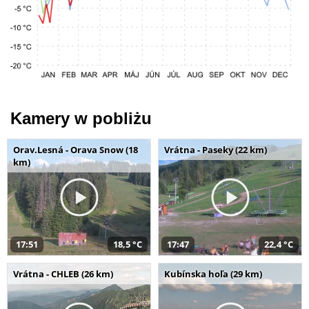
Kamery w pobliżu
Orav.Lesná - Orava Snow (18
Vrátna - Paseky (22 km)
km)
17:51
18,5 °C
17:47
22,4 °C
Vrátna - CHLEB (26 km)
Kubínska hoľa (29 km)