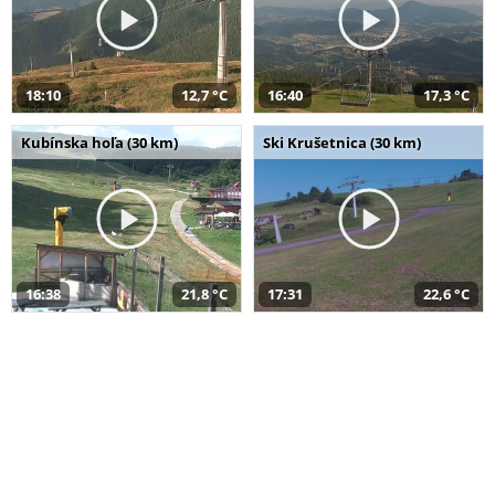
18:10
12,7 °C
16:40
17,3 °C
Kubínska hoľa (30 km)
Ski Krušetnica (30 km)
16:38
21,8 °C
17:31
22,6 °C