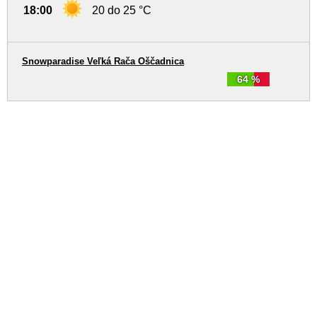
18:00
20 do 25 °C
Snowparadise Veľká Rača Oščadnica
64 %