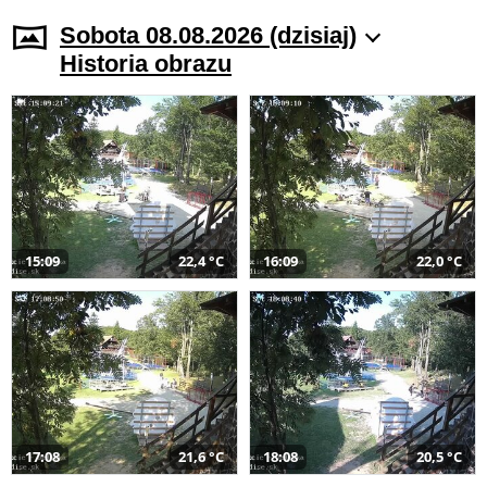
Sobota 08.08.2026 (dzisiaj)
Historia obrazu
15:09
22,4 °C
16:09
22,0 °C
17:08
21,6 °C
18:08
20,5 °C