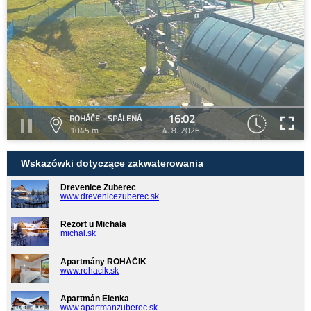
16:02
ROHÁČE - SPÁLENÁ
1045 m
4. 8. 2026
Wskazówki dotyczące zakwaterowania
Drevenice Zuberec
www.drevenicezuberec.sk
Rezort u Michala
michal.sk
Apartmány ROHÁČIK
www.rohacik.sk
Apartmán Elenka
www.apartmanzuberec.sk