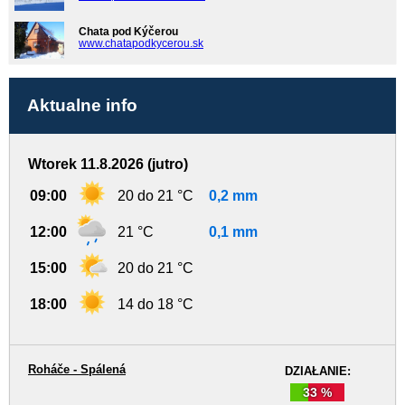
Chata pod Kýčerou
www.chatapodkycerou.sk
Aktualne info
Wtorek 11.8.2026 (jutro)
09:00
20 do 21 °C
0,2 mm
12:00
21 °C
0,1 mm
15:00
20 do 21 °C
18:00
14 do 18 °C
Roháče - Spálená
DZIAŁANIE:
33 %