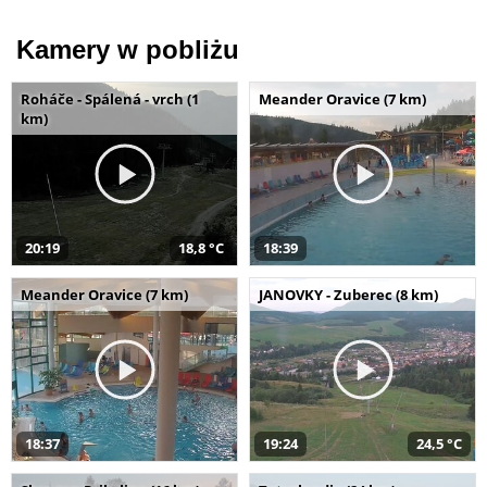
Kamery w pobliżu
Roháče - Spálená - vrch (1
Meander Oravice (7 km)
km)
20:19
18,8 °C
18:39
Meander Oravice (7 km)
JANOVKY - Zuberec (8 km)
18:37
19:24
24,5 °C