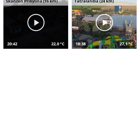
Skanzen Pribylina (16 km)
Tatralandia (24 km)
20:42
22,0 °C
18:38
27,1 °C