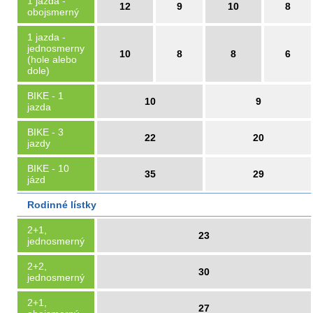
1 jazda -
12
9
10
8
obojsmerný
1 jazda -
jednosmerny
10
8
8
6
(hole alebo
dole)
BIKE - 1
10
9
jazda
BIKE - 3
22
20
jazdy
BIKE - 10
35
29
jázd
Rodinné lístky
2+1,
23
jednosmerný
2+2,
30
jednosmerný
2+1,
27