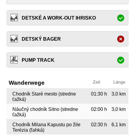
DETSKÉ A WORK-OUT IHRISKO
DETSKÝ BAGER
PUMP TRACK
Wanderwege
Zeit
Länge
Chodník Staré mesto (stredne
01:30 h
3,0 km
ťažká)
Náučný chodník Sitno (stredne
02:00 h
3,0 km
ťažká)
Chodník Milana Kapustu po žile
02:30 h
6,1 km
Terézia (ľahká)