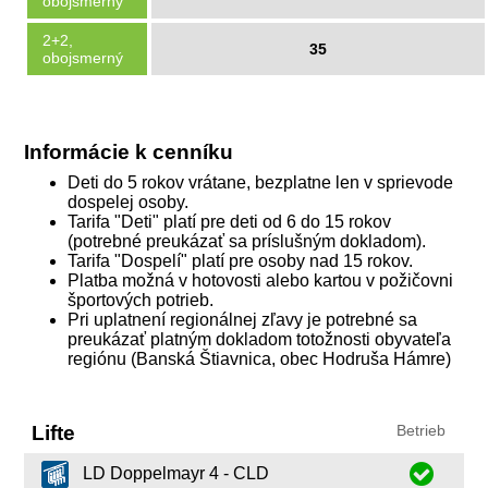
obojsmerný
2+2,
35
obojsmerný
Informácie k cenníku
Deti do 5 rokov vrátane, bezplatne len v sprievode
dospelej osoby.
Tarifa "Deti" platí pre deti od 6 do 15 rokov
(potrebné preukázať sa príslušným dokladom).
Tarifa "Dospelí" platí pre osoby nad 15 rokov.
Platba možná v hotovosti alebo kartou v požičovni
športových potrieb.
Pri uplatnení regionálnej zľavy je potrebné sa
preukázať platným dokladom totožnosti obyvateľa
regiónu (Banská Štiavnica, obec Hodruša Hámre)
Lifte
Betrieb
LD Doppelmayr 4 - CLD