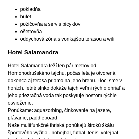
pokladňa
bufet
požičovňa a servis bicyklov
ošetrovňa
oddychová zóna s vonkajšou terasou a wifi
Hotel Salamandra
Hotel Salamandra leží len pár metrov od
Hornohodrušského tajchu, počas leta je otvorená
dokonca aj terasa priamo na jeho brehu. Hoci sme v
horách, letné slnko dokáže tajch veľmi rýchlo ohriať a
jeho priezračná voda tak poskytuje hosťom rýchle
osvieženie.
Ponúkame: aquazorbing, člnkovanie na jazere,
plávanie, paddleboard
Naše multifunkčné ihriská ponúkajú širokú škálu
športového vyžitia - nohejbal, futbal, tenis, volejbal,