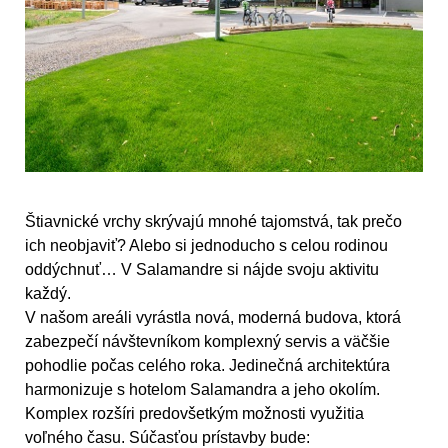
Štiavnické vrchy skrývajú mnohé tajomstvá, tak prečo
ich neobjaviť? Alebo si jednoducho s celou rodinou
oddýchnuť… V Salamandre si nájde svoju aktivitu
každý.
V našom areáli vyrástla nová, moderná budova, ktorá
zabezpečí návštevníkom komplexný servis a väčšie
pohodlie počas celého roka. Jedinečná architektúra
harmonizuje s hotelom Salamandra a jeho okolím.
Komplex rozšíri predovšetkým možnosti využitia
voľného času. Súčasťou prístavby bude: