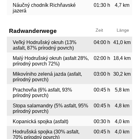
Náučný chodník Richňavské
01:30 h
4,7 km
jazerá
Radwanderwege
Zeit
Länge
Veľký Hodrušský okruh (13%
04:00 h
41,0 km
asfalt, 87% prírodný povrch)
Malý Hodrušský okruh (asfalt 28%,
02:00 h
18,4 km
prírodný povrch 72%)
Mikovíniho zelená jazda (asfalt,
03:00 h
30,2 km
prírodný povrch)
Prachovňa (6% asfalt, 93%
00:45 h
5,8 km
prírodný povrch)
Stopa salamandry (5% asfalt, 95%
00:45 h
4,8 km
prírodný povrch)
Kopanická spojka (asfalt)
00:30 h
4,0 km
Hodrušská spojka (30% asfalt,
00:45 h
4,0 km
70% prírodný povrch)