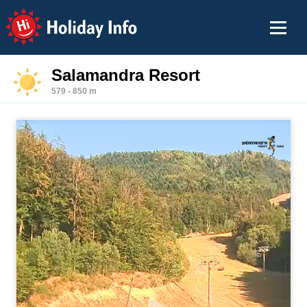
Holiday Info
Salamandra Resort
579 - 850 m